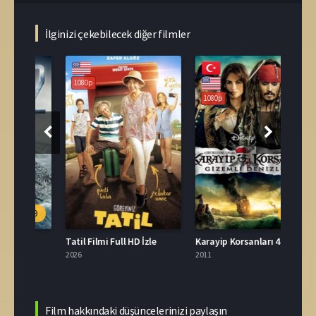
İlginizi çekebilecek diğer filmler
1080p
1080p
108
.9
6.6
e
Tatil Filmi Full HD İzle
Karayip Korsanları 4 Gizemli Denizlerde​ İzle
2026
2011
2007
Film hakkındaki düşüncelerinizi paylaşın