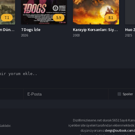
7.1
5.9
8.1
Karayip Korsanları Dünyanın Sonu İzle
7 Dogs İzle
Karayip Korsanları: Siyah İnci’nin Laneti İzle
Huo Zh
2026
2003
2025
Spoiler
Dizifilmizlesene.net olarak 5651 Sayılı Kan
içerikler site üyeleri tarafından eklenmektedir.
aklıdır.
düşünüyorsanız
dergi@outlook.com.t