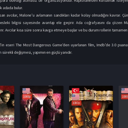
 para ödediği acımasız bir organizasyondur. Hapishaneden kurtulmak isteyen
ak adada bulur.
n avcılar, Malone’u avlamanın sandıkları kadar kolay olmadığını kavrar. Çün
sleki bilgisi sayesinde avantajı ele geçirir. Ada coğrafyasını da çözen Mal
ır. Avcılar kısa süre sonra kavga etmeye başlar ve bu durum rollerin tamamen
l’in eseri The Most Dangerous Game’den uyarlanan film, Imdb’de 3.0 puana s
in sürekli değişmesi, yapımın en güçlü yanıdır.
1080p
1080p
1080p