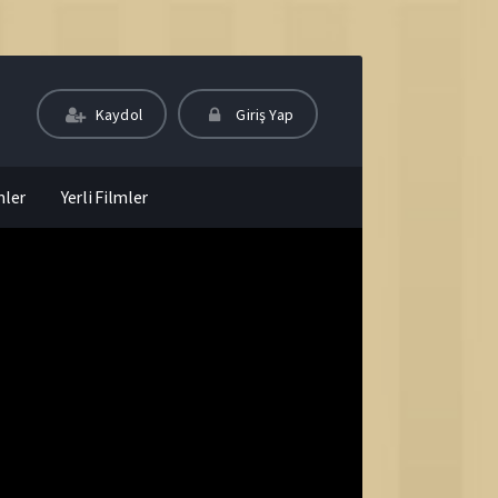
Kaydol
Giriş Yap
mler
Yerli Filmler