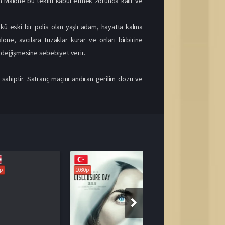
 Malone bu teklifi kabul etmek zorunda kalır ve
kü eski bir polis olan yaşlı adam, hayatta kalma
one, avcılara tuzaklar kurar ve onları birbirine
 değişmesine sebebiyet verir.
ahiptir. Satranç maçını andıran gerilim dozu ve
1080p