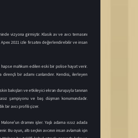
de vizyona girmiştir. Klasik av ve avcı temasını
Apex 2021 izle fırsatını değerlendirebilir ve insan
 hapse mahkum edilen eski bir polise hayat verir.
rençli bir adamı canlandırır. Kendisi, ilerleyen
kin bakışları ve etkileyici ekran duruşuyla tanınan
tışmasız şampiyonu ve baş düşman konumundadır.
bir avcı profili çizer.
Malone’un dramını işler. Yaşlı adama ıssız adada
r. Bu oyun, altı seçkin avcının insan avlamak için