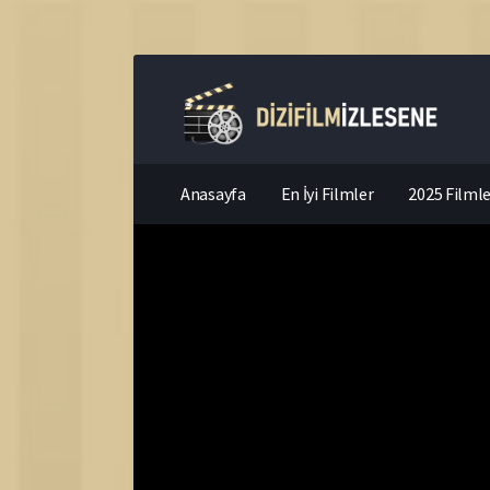
Anasayfa
En İyi Filmler
2025 Filmle