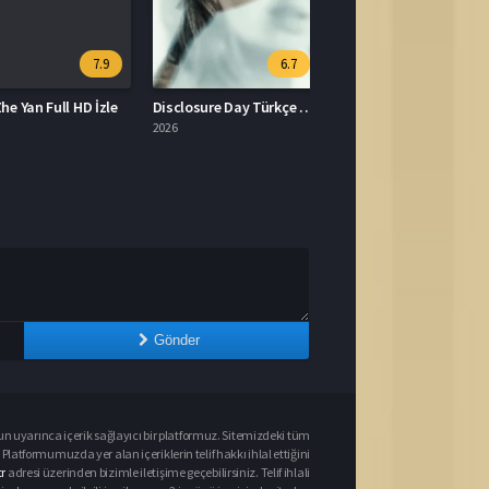
7.9
6.7
e Yan Full HD İzle
Disclosure Day Türkçe Dublaj İzle
2026
Gönder
un uyarınca içerik sağlayıcı bir platformuz. Sitemizdeki tüm
 Platformumuzda yer alan içeriklerin telif hakkı ihlal ettiğini
r
adresi üzerinden bizimle iletişime geçebilirsiniz. Telif ihlali