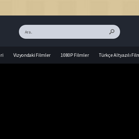
ri
Vizyondaki Filmler
1080P Filmler
Türkçe Altyazılı Fil