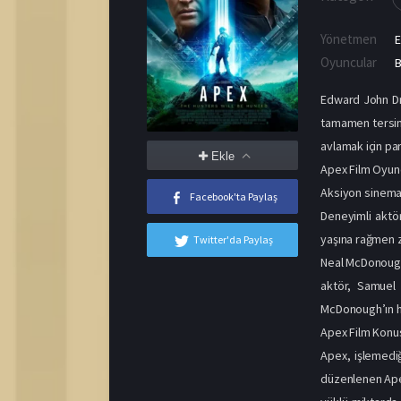
Yönetmen
Oyuncular
B
Edward John Dra
tamamen tersine
avlamak için par
Ekle
Apex Film Oyunc
Aksiyon sinemas
Facebook'ta Paylaş
Deneyimli aktö
yaşına rağmen ze
Twitter'da Paylaş
Neal McDonough,
aktör, Samuel 
McDonough’ın ha
Apex Film Konu
Apex, işlemedi
düzenlenen Apex