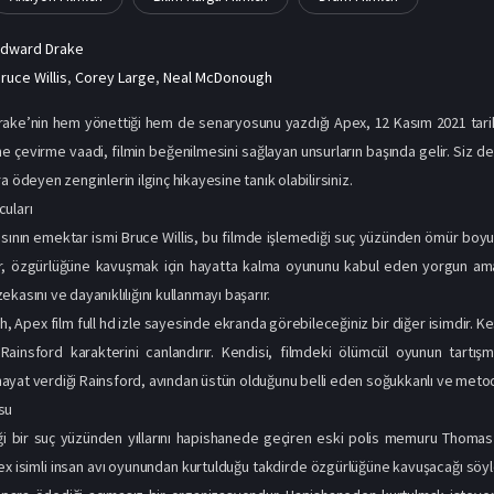
Edward Drake
ruce Willis
,
Corey Large
,
Neal McDonough
ke’nin hem yönettiği hem de senaryosunu yazdığı Apex, 12 Kasım 2021 tarihin
 çevirme vaadi, filmin beğenilmesini sağlayan unsurların başında gelir. Siz de 
a ödeyen zenginlerin ilginç hikayesine tanık olabilirsiniz.
uları
ının emektar ismi Bruce Willis, bu filmde işlemediği suç yüzünden ömür boyu
r, özgürlüğüne kavuşmak için hayatta kalma oyununu kabul eden yorgun ama di
kasını ve dayanıklılığını kullanmayı başarır.
 Apex film full hd izle sayesinde ekranda görebileceğiniz bir diğer isimdir. Kes
Rainsford karakterini canlandırır. Kendisi, filmdeki ölümcül oyunun tar
yat verdiği Rainsford, avından üstün olduğunu belli eden soğukkanlı ve metodik 
su
ği bir suç yüzünden yıllarını hapishanede geçiren eski polis memuru Thomas 
 isimli insan avı oyunundan kurtulduğu takdirde özgürlüğüne kavuşacağı söyleni