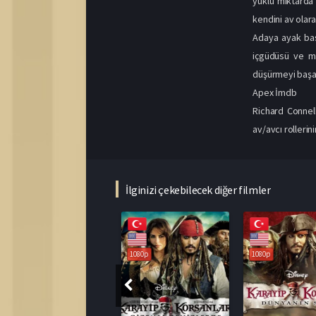
yüklü miktarda
kendini av olar
Adaya ayak basa
içgüdüsü ve me
düşürmeyi başar
Apex İmdb
Richard Connel
av/avcı rollerin
İlginizi çekebilecek diğer filmler
1080p
1080p
1080p