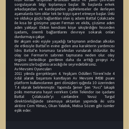
sorgulayarak bilgi toplamaya başlar. İlk başlarda erkek
arkadaşından ve kardeşinden şüphelenseler de ilerleyen
aşamalarda tüm oklar tek bir kişiyi işaret etmeye başlar. Ünlü
ve oldukça güçlü bağlantıları olan iş adamı Battal Çolakzade
ile kısa bir görüşme yapan Ferman ve ekibi, çözüme adım
adım yaklaşır. Ekibin kendisini köşe sıkıştırdığını hisseden
işadamı, önemli bağlantılarını devreye sokarak onları
durdurmaya çalışır.
Bir akşam eski eşiyle yaşadığı tartışmanın ardından alkolün
de etkisiyle Battal’ın evine giden ana karakterin yardımcısı
İdris Battal’ın koruması tarafından vurularak öldürülür. Bu
olay ise Ferman’ın sabrının taşmasına neden olur. olay
örgüsü ilerledikçe gerilimin daha da arttığı projeyi Av
Mevsimi izle bağlatısı aracılığı ile seyredebilirsiniz.
Av Mevsimi Oyuncuları
2011 yılında gerçekleşen 4. Yeşilçam Ödülleri Töreni’nde 4
ödül alarak başarısını kanıtlayan Av Mevsimi IMDB puanı
platform kullanıcılarının geri dönüşleri ışığında 10 üzerinden
7.4 olarak belirlenmiştir. Yapımda Şener Şen “Avcı” lakaplı
polis memuruna hayat verirken Çetin Tekindor ise işadamı
Battal Çolakzade’yi canlandırır. Yavuz Turgul
direktörelüğünde sinemaya aktarılan yapımda iki usta
aktöre Cem Yılmaz, Okan Yalabık, Melisa Sözen gibi isimler
eşlik eder.