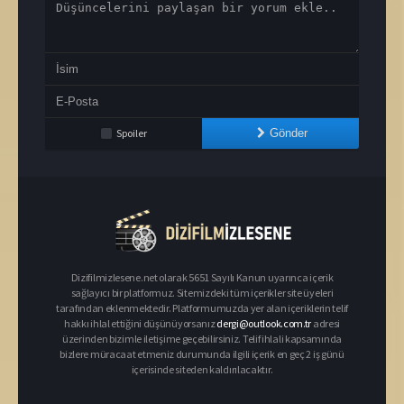
Spoiler
Gönder
Dizifilmizlesene.net olarak 5651 Sayılı Kanun uyarınca içerik
sağlayıcı bir platformuz. Sitemizdeki tüm içerikler site üyeleri
tarafından eklenmektedir. Platformumuzda yer alan içeriklerin telif
hakkı ihlal ettiğini düşünüyorsanız
dergi@outlook.com.tr
adresi
üzerinden bizimle iletişime geçebilirsiniz. Telif ihlali kapsamında
bizlere müracaat etmeniz durumunda ilgili içerik en geç 2 iş günü
içerisinde siteden kaldırılacaktır.