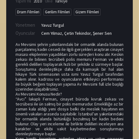
Yapım Yılı
2010
Ülke
Türkiye
Dram Filmleri
Gerilim Filmleri
Gizem Filmleri
Yönetmen
Yavuz Turgul
Oyuncular
Cem Yılmaz
,
Çetin Tekindor
,
Şener Sen
Av Mevsimi şehrin yakınlarındaki bir ormanlık alanda bulunan
parçalanmış kadın cesedi ile ilgili gerçekleri araştıran cinayet
masası ekiplerinin yaşadıkları zorlu süreçleri konu alır. Keskin
zekası ile bilinen tecrübeli polis memuru Ferman ve ekibi
gerekli delilleri toplayarak hızlı bir şekilde iz sürmeye başlar.
Soruşturma derinleştikçe daha da karmaşık bir hal alan
hikaye Türk sinemasının usta ismi Yavuz Turgul tarafından
kalem alınır. kadrosu ve oyuncuların etkileyici performansı
ile büyük beğeni toplayan yapıma Av Mevsimi full izle başlığı
üzerinden ulaşabilirsiniz.
Av Mevsimi Konusu Nedir?
“Avcı” lakaplı Ferman, cinayet büroda kıvrak zekası ve
tecrübesi ile ün salmış bir polis memurudur. Emekliliğe az bir
zaman kala aldığı yeni dosya belki de meslek hayatının en
önemli vakaları arasında sayılabilir. İstanbul’un yakınlarındaki
bir ormanlık alanda bütünlüğü bozulmuş bir kadın bedeni
bulunur. Olay yeri inceleme ile birlikte delilleri inceleyen ana
karakter ve ekibi vakit kaybetmeden soruşturmayı
derinleştirmeye başlar.
Kızın kimlik tespitinin ardından ailesi ve yakın çevresini