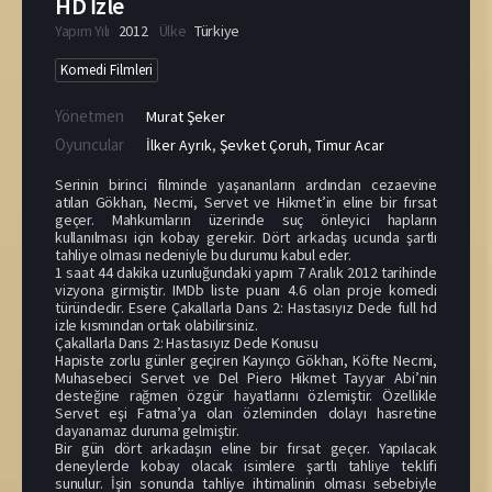
HD İzle
Yapım Yılı
2012
Ülke
Türkiye
Komedi Filmleri
Yönetmen
Murat Şeker
Oyuncular
İlker Ayrık
,
Şevket Çoruh
,
Timur Acar
Serinin birinci filminde yaşananların ardından cezaevine
atılan Gökhan, Necmi, Servet ve Hikmet’in eline bir fırsat
geçer. Mahkumların üzerinde suç önleyici hapların
kullanılması için kobay gerekir. Dört arkadaş ucunda şartlı
tahliye olması nedeniyle bu durumu kabul eder.
1 saat 44 dakika uzunluğundaki yapım 7 Aralık 2012 tarihinde
vizyona girmiştir. IMDb liste puanı 4.6 olan proje komedi
türündedir. Esere Çakallarla Dans 2: Hastasıyız Dede full hd
izle kısmından ortak olabilirsiniz.
Çakallarla Dans 2: Hastasıyız Dede Konusu
Hapiste zorlu günler geçiren Kayınço Gökhan, Köfte Necmi,
Muhasebeci Servet ve Del Piero Hikmet Tayyar Abi’nin
desteğine rağmen özgür hayatlarını özlemiştir. Özellikle
Servet eşi Fatma’ya olan özleminden dolayı hasretine
dayanamaz duruma gelmiştir.
Bir gün dört arkadaşın eline bir fırsat geçer. Yapılacak
deneylerde kobay olacak isimlere şartlı tahliye teklifi
sunulur. İşin sonunda tahliye ihtimalinin olması sebebiyle