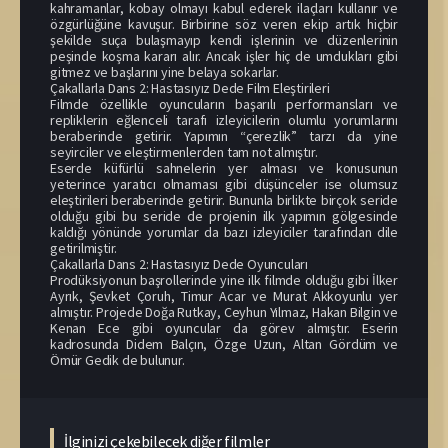
kahramanlar, kobay olmayı kabul ederek ilaçları kullanır ve
özgürlüğüne kavuşur. Birbirine söz veren ekip artık hiçbir
şekilde suça bulaşmayıp kendi işlerinin ve düzenlerinin
peşinde koşma kararı alır. Ancak işler hiç de umdukları gibi
gitmez ve başlarını yine belaya sokarlar.
Çakallarla Dans 2: Hastasıyız Dede Film Eleştirileri
Filmde özellikle oyuncuların başarılı performansları ve
repliklerin eğlenceli tarafı izleyicilerin olumlu yorumlarını
beraberinde getirir. Yapımın “çerezlik” tarzı da yine
seyirciler ve eleştirmenlerden tam not almıştır.
Eserde küfürlü sahnelerin yer alması ve konusunun
yeterince yaratıcı olmaması gibi düşünceler ise olumsuz
eleştirileri beraberinde getirir. Bununla birlikte birçok seride
olduğu gibi bu seride de projenin ilk yapımın gölgesinde
kaldığı yönünde yorumlar da bazı izleyiciler tarafından dile
getirilmiştir.
Çakallarla Dans 2: Hastasıyız Dede Oyuncuları
Prodüksiyonun başrollerinde yine ilk filmde olduğu gibi İlker
Ayrık, Şevket Çoruh, Timur Acar ve Murat Akkoyunlu yer
almıştır. Projede Doğa Rutkay, Ceyhun Yılmaz, Hakan Bilgin ve
Kenan Ece gibi oyuncular da görev almıştır. Eserin
kadrosunda Didem Balçın, Özge Uzun, Altan Gördüm ve
Ömür Gedik de bulunur.
İlginizi çekebilecek diğer filmler