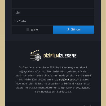
Spoiler
Gönder
Dizifilmizlesene.net olarak 5651 Sayılı Kanun uyarınca içerik
sağlayıcı bir platformuz. Sitemizdeki tüm içerikler site üyeleri
tarafından eklenmektedir. Platformumuzda yer alan içeriklerin telif
hakkı ihlal ettiğini düşünüyorsanız
dergi@outlook.com.tr
adresi
üzerinden bizimle iletişime geçebilirsiniz. Telif ihlali kapsamında
bizlere müracaat etmeniz durumunda ilgili içerik en geç 2 iş günü
içerisinde siteden kaldırılacaktır.