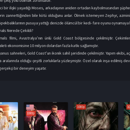
 çıkış yolu bulmak zorundadır.
ci bir ilişki yaşadığı Moses, arkadaşının aniden ortadan kaybolmasından şüph
rin zannettiğinden bile kötü olduğunu anlar. Ölmek istemeyen Zephyr, azmini
 köpekbalıklarının pusuya yattığı denizde ölümcül bir kedi- fare oyunu oynamaya 
als Nerede Çekildi?
als filmi, Avustralya’nın ünlü Gold Coast bölgesinde çekilmiştir. Çekimler
eti ekonomisine 10 milyon dolardan fazla katkı sağlamıştır.
yanus sahneleri, Gold Coast’un ikonik sahil şeridinde çekilmiştir. Yapım ekibi, 
a aralarında olduğu çeşitli zorluklarla yüzleşmiştir. Özel olarak inşa edilmiş d
 gerçekçi bir deneyim yaşatır.
1080p
1080p
1080p