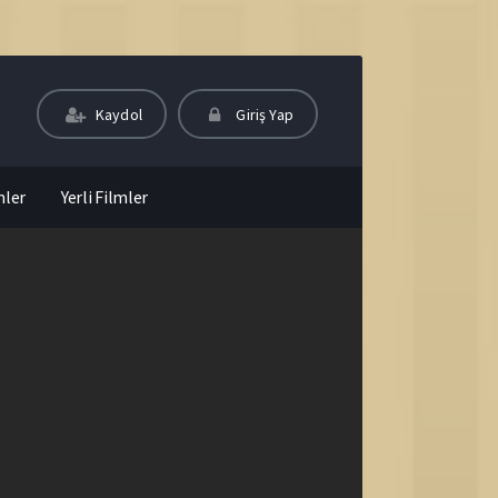
Kaydol
Giriş Yap
mler
Yerli Filmler