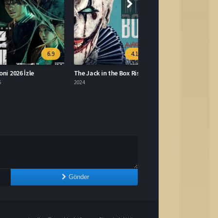
6.9
4.1
2026 İzle
The Jack in the Box Rises Türkçe Dublaj İzle
2024
Gönder