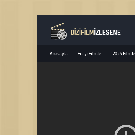
Anasayfa
En İyi Filmler
2025 Filmle