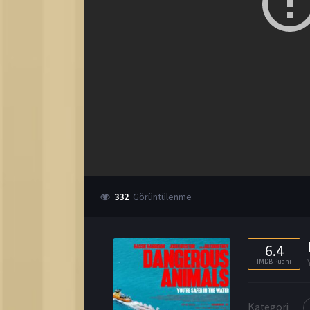
332
Görüntülenme
6.4
IMDB Puanı
Kategori