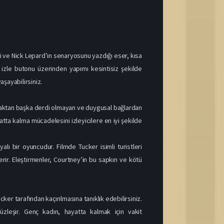
ği ve Nick Lepard’ın senaryosunu yazdığı eser, kısa
 izle butonu üzerinden yapımı kesintisiz şekilde
aşayabilirsiniz.
pmaktan başka derdi olmayan ve duygusal bağlardan
yatta kalma mücadelesini izleyicilere en iyi şekilde
lı bir oyuncudur. Filmde Tucker isimli turistleri
rir. Eleştirmenler, Courtney’in bu sapkın ve kötü
ker tarafından kaçırılmasına tanıklık edebilirsiniz.
üzleşir. Genç kadın, hayatta kalmak için vakit