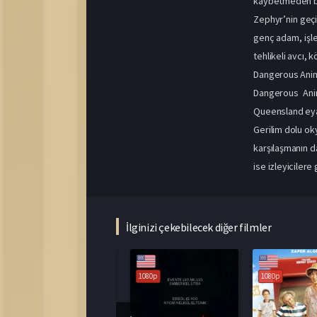
kaybetmeden bir
Zephyr’nin geçi
genç adam, işle
tehlikeli avcı,
Dangerous Anim
Dangerous Anim
Queensland eyal
Gerilim dolu ok
karşılaşmanın d
ise izleyicilere
İlginizi çekebilecek diğer filmler
1080p
1080p
1080p