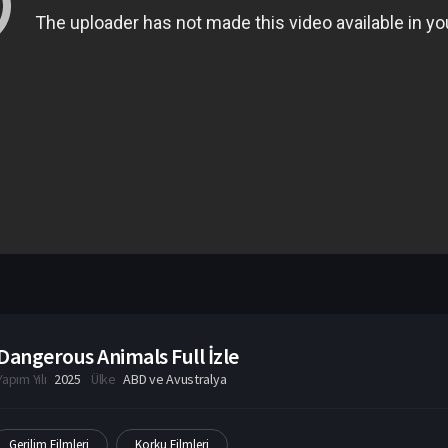
Dangerous Animals Full İzle
Yapım Yılı
2025
Ülke
ABD ve Avustralya
Gerilim Filmleri
Korku Filmleri