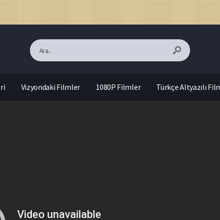
ri
Vizyondaki Filmler
1080P Filmler
Türkçe Altyazılı Fil