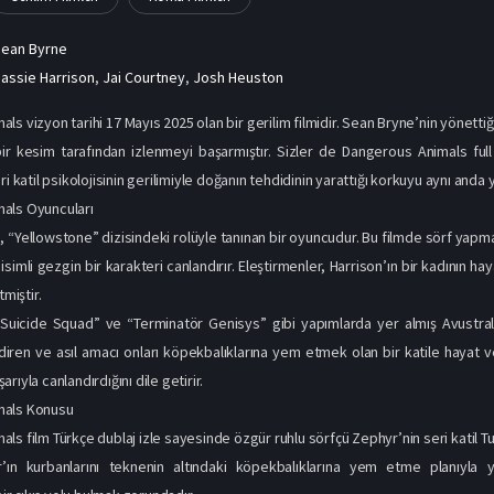
Sean Byrne
assie Harrison
,
Jai Courtney
,
Josh Heuston
ls vizyon tarihi 17 Mayıs 2025 olan bir gerilim filmidir. Sean Bryne’nin yönetti
ir kesim tarafından izlenmeyi başarmıştır. Sizler de Dangerous Animals full
ri katil psikolojisinin gerilimiyle doğanın tehdidinin yarattığı korkuyu aynı anda y
als Oyuncuları
, “Yellowstone” dizisindeki rolüyle tanınan bir oyuncudur. Bu filmde sörf ya
simli gezgin bir karakteri canlandırır. Eleştirmenler, Harrison’ın bir kadının ha
tmiştir.
Suicide Squad” ve “Terminatör Genisys” gibi yapımlarda yer almış Avustralya
iren ve asıl amacı onları köpekbalıklarına yem etmek olan bir katile hayat ve
rıyla canlandırdığını dile getirir.
mals Konusu
s film Türkçe dublaj izle sayesinde özgür ruhlu sörfçü Zephyr’nin seri katil Tuc
’ın kurbanlarını teknenin altındaki köpekbalıklarına yem etme planıyla y