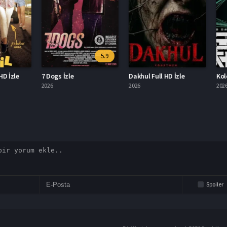
5.9
İzle
7 Dogs İzle
Dakhul Full HD İzle
Koloni 
2026
2026
2026
Spoiler