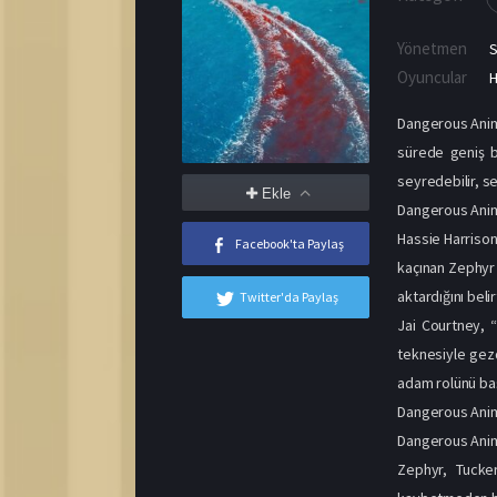
Yönetmen
Oyuncular
H
Dangerous Anima
sürede geniş b
seyredebilir, se
Ekle
Dangerous Anim
Hassie Harrison
Facebook'ta Paylaş
kaçınan Zephyr i
aktardığını belir
Twitter'da Paylaş
Jai Courtney, “
teknesiyle gezd
adam rolünü başa
Dangerous Ani
Dangerous Animal
Zephyr, Tucker