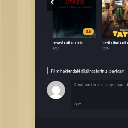
8.5
5.6
1R: Bedel İzle
Utazó Full HD İzle
Tatil Filmi Full HD 
026
2026
2026
Film hakkındaki düşüncelerinizi paylaşın