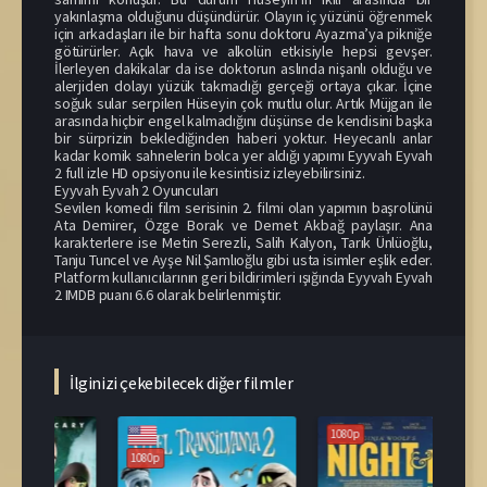
yakınlaşma olduğunu düşündürür. Olayın iç yüzünü öğrenmek
için arkadaşları ile bir hafta sonu doktoru Ayazma’ya pikniğe
götürürler. Açık hava ve alkolün etkisiyle hepsi gevşer.
İlerleyen dakikalar da ise doktorun aslında nişanlı olduğu ve
alerjiden dolayı yüzük takmadığı gerçeği ortaya çıkar. İçine
soğuk sular serpilen Hüseyin çok mutlu olur. Artık Müjgan ile
arasında hiçbir engel kalmadığını düşünse de kendisini başka
bir sürprizin beklediğinden haberi yoktur. Heyecanlı anlar
kadar komik sahnelerin bolca yer aldığı yapımı Eyyvah Eyvah
2 full izle HD opsiyonu ile kesintisiz izleyebilirsiniz.
Eyyvah Eyvah 2 Oyuncuları
Sevilen komedi film serisinin 2. filmi olan yapımın başrolünü
Ata Demirer, Özge Borak ve Demet Akbağ paylaşır. Ana
karakterlere ise Metin Serezli, Salih Kalyon, Tarık Ünlüoğlu,
Tanju Tuncel ve Ayşe Nil Şamlıoğlu gibi usta isimler eşlik eder.
Platform kullanıcılarının geri bildirimleri ışığında Eyyvah Eyvah
2 IMDB puanı 6.6 olarak belirlenmiştir.
İlginizi çekebilecek diğer filmler
1080p
1080p
108