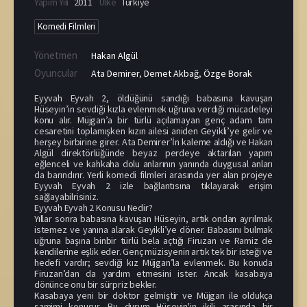
Yapım Yılı
2011
Ülke
Türkiye
Komedi Filmleri
Yönetmen
Hakan Algül
Oyuncular
Ata Demirer
,
Demet Akbağ
,
Özge Borak
Eyyvah Eyvah 2, öldüğünü sandığı babasına kavuşan
Hüseyin’in sevdiği kızla evlenmek uğruna verdiği mücadeleyi
konu alır. Müjgan’a bir türlü açılamayan genç adam tam
cesaretini toplamışken kızın ailesi aniden Geyikli’ye gelir ve
herşey birbirine girer. Ata Demirer’İn kaleme aldığı ve Hakan
Algül direktörlüğünde beyaz perdeye aktarılan yapım
eğlenceli ve kahkaha dolu anlarının yanında duygusal anları
da barındırır. Yerli komedi filmleri arasında yer alan projeye
Eyyvah Eyvah 2 izle bağlantısına tıklayarak erişim
sağlayabilrisiniz.
Eyyvah Eyvah 2 Konusu Nedir?
Yıllar sonra babasına kavuşan Hüseyin, artık ondan ayrılmak
istemez ve yanına alarak Geyikli’ye döner. Babasını bulmak
uğruna başına binbir türlü bela açtığı Firuzan ve Ramiz de
kendilerine eşlik eder. Genç müzisyenin artık tek bir isteği ve
hedefi vardır; sevdiği kız Müjgan’la evlenmek. Bu konuda
Firuzan’dan da yardım etmesini ister. Ancak kasabaya
dönünce onu bir sürpriz bekler.
Kasabaya yeni bir doktor gelmiştir ve Müjgan ile oldukça
samimi konuşur. Bu durum Hüseyin'in ikili arasında bir