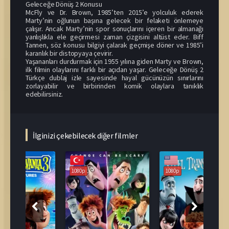
Geleceğe Dönüş 2 Konusu
McFly ve Dr. Brown, 1985’ten 2015’e yolculuk ederek
Marty’nin oğlunun başına gelecek bir felaketi önlemeye
çalışır. Ancak Marty’nin spor sonuçlarını içeren bir almanağı
yanlışlıkla ele geçirmesi zaman çizgisini altüst eder. Biff
Tannen, söz konusu bilgiyi çalarak geçmişe döner ve 1985’i
karanlık bir distopyaya çevirir.
Yaşananları durdurmak için 1955 yılına giden Marty ve Brown,
ilk filmin olaylarını farklı bir açıdan yaşar. Geleceğe Dönüş 2
Türkçe dublaj izle sayesinde hayal gücünüzün sınırlarını
zorlayabilir ve birbirinden komik olaylara tanıklık
edebilirsiniz.
İlginizi çekebilecek diğer filmler
108
1080p
1080p