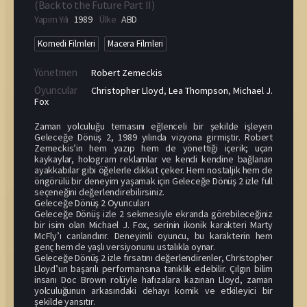
(
Back to the Future Part II
)
Yapım Yılı
1989
Ülke
ABD
Komedi Filmleri
Macera Filmleri
Yönetmen
Robert Zemeckis
Oyuncular
Christopher Lloyd
,
Lea Thompson
,
Michael J.
Fox
Zaman yolculuğu temasını eğlenceli bir şekilde işleyen
Geleceğe Dönüş 2, 1989 yılında vizyona girmiştir. Robert
Zemeckis’in hem yazıp hem de yönettiği içerik; uçan
kaykaylar, hologram reklamlar ve kendi kendine bağlanan
ayakkabılar gibi öğelerle dikkat çeker. Hem nostaljik hem de
öngörülü bir deneyim yaşamak için Geleceğe Dönüş 2 izle full
seçeneğini değerlendirebilirsiniz.
Geleceğe Dönüş 2 Oyuncuları
Geleceğe Dönüş izle 2 sekmesiyle ekranda görebileceğiniz
bir isim olan Michael J. Fox, serinin ikonik karakteri Marty
McFly’ı canlandırır. Deneyimli oyuncu, bu karakterin hem
genç hem de yaşlı versiyonunu ustalıkla oynar.
Geleceğe Dönüş 2 izle fırsatını değerlendirenler, Christopher
Lloyd’un başarılı performansına tanıklık edebilir. Çılgın bilim
insanı Doc Brown rolüyle hafızalara kazınan Lloyd, zaman
yolculuğunun arkasındaki dehayı komik ve etkileyici bir
şekilde yansıtır.