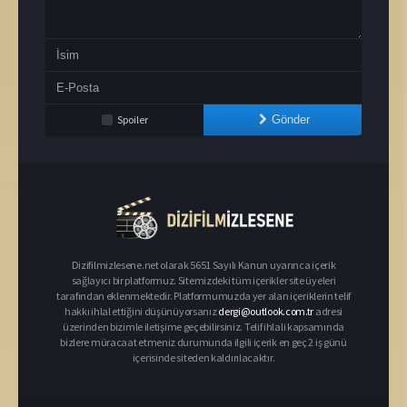
Spoiler
Gönder
Dizifilmizlesene.net olarak 5651 Sayılı Kanun uyarınca içerik
sağlayıcı bir platformuz. Sitemizdeki tüm içerikler site üyeleri
tarafından eklenmektedir. Platformumuzda yer alan içeriklerin telif
hakkı ihlal ettiğini düşünüyorsanız
dergi@outlook.com.tr
adresi
üzerinden bizimle iletişime geçebilirsiniz. Telif ihlali kapsamında
bizlere müracaat etmeniz durumunda ilgili içerik en geç 2 iş günü
içerisinde siteden kaldırılacaktır.