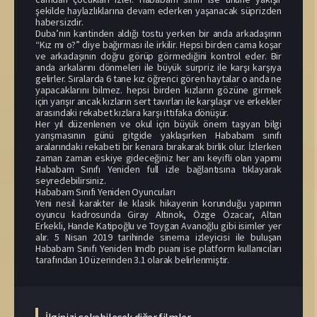
şekilde haylazlıklarına devam ederken yaşanacak süprizden
habersizdir.
Duba’nın kantinden aldığı tostu yerken bir anda arkadaşının
“Kız mı o?” diye bağırması ile irkilir. Hepsi birden cama koşar
ve arkadaşının doğru görüp görmediğini kontrol eder. Bir
anda arkalarını dönmeleri ile büyük sürpriz ile karşı karşıya
gelirler. Sıralarda 6 tane kız öğrenci gören haytalar o anda ne
yapacaklarını bilmez. hepsi birden kızların gözüne girmek
için yarışır ancak kızların sert tavırları ile karşılaşır ve erkekler
arasındaki rekabet kızlara karşı ittifaka dönüşür.
Her yıl düzenlenen ve okul için büyük önem taşıyan bilgi
yarışmasının günü gitgide yaklaşırken Hababam sınıfı
aralarındaki rekabeti bir kenara bırakarak birlik olur. İzlerken
zaman zaman eskiye gideceğiniz her anı keyifli olan yapımı
Hababam Sınıfı Yeniden full izle bağlantısına tıklayarak
seyredebilirsiniz.
Hababam Sınıfı Yeniden Oyuncuları
Yeni nesil karakter ile klasik hikayenin korunduğu yapımın
oyuncu kadrosunda Giray Altınok, Özge Özacar, Altan
Erkekli, Hande Katipoğlu ve Toygan Avanoğlu gibi isimler yer
alır. 5 Nisan 2019 tarihinde sinema izleyicisi ile buluşan
Hababam Sınıfı Yeniden Imdb puanı ise platform kullanıcıları
tarafından 10 üzerinden 3.1 olarak belirlenmiştir.
İlginizi çekebilecek diğer filmler