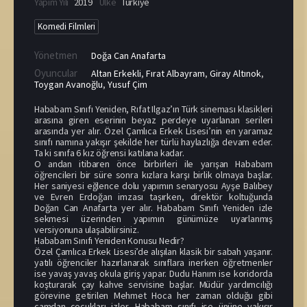
Yapım Yılı
2019
Ülke
Türkiye
Komedi Filmleri
Yönetmen
Doğa Can Anafarta
Oyuncular
Altan Erkekli
,
Fırat Albayram
,
Giray Altınok
,
Toygan Avanoğlu
,
Yusuf Çim
Hababam Sınıfı Yeniden, Rıfat Ilgaz’ın Türk sineması klasikleri
arasına giren eserinin beyaz perdeye uyarlanan serileri
arasında yer alır. Özel Çamlıca Erkek Lisesi’nin en yaramaz
sınıfı namına yakışır şekilde her türlü haylazlığa devam eder.
Ta ki sınıfa 6 kız öğrensi katılana kadar.
O andan itibaren önce birbirleri ile yarışan Hababam
öğrencileri bir süre sonra kızlara karşı birlik olmaya başlar.
Her saniyesi eğlence dolu yapımın senaryosu Ayşe Balıbey
ve Evren Erdoğan imzası taşırken, direktör koltuğunda
Doğan Can Anafarta yer alır. Hababam Sınıfı Yeniden izle
sekmesi üzerinden yapımın günümüze uyarlanmış
versiyonuna ulaşabilirsiniz.
Hababam Sınıfı Yeniden Konusu Nedir?
Özel Çamlıca Erkek Lisesi’de alışılan klasik bir sabah yaşanır.
yatılı öğrenciler hazırlanarak sınıflara inerken öğretmenler
ise yavaş yavaş okula giriş yapar. Dudu Hanım ise koridorda
koşturarak çay kahve servisine başlar. Müdür yardımcılığı
görevine getirilen Mehmet Hoca her zaman olduğu gibi
camdan çocukları izler. Hababam sınıfı ise ününe yakışır