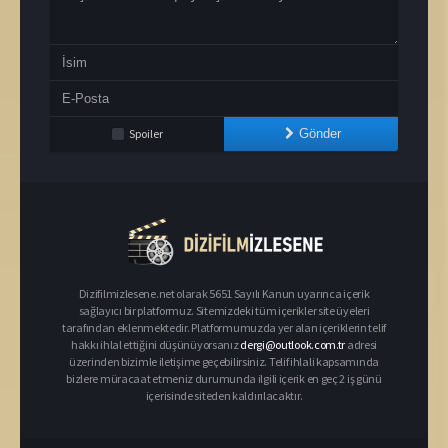
Spoiler
Gönder
Dizifilmizlesene.net olarak 5651 Sayılı Kanun uyarınca içerik
sağlayıcı bir platformuz. Sitemizdeki tüm içerikler site üyeleri
tarafından eklenmektedir. Platformumuzda yer alan içeriklerin telif
hakkı ihlal ettiğini düşünüyorsanız
dergi@outlook.com.tr
adresi
üzerinden bizimle iletişime geçebilirsiniz. Telif ihlali kapsamında
bizlere müracaat etmeniz durumunda ilgili içerik en geç 2 iş günü
içerisinde siteden kaldırılacaktır.