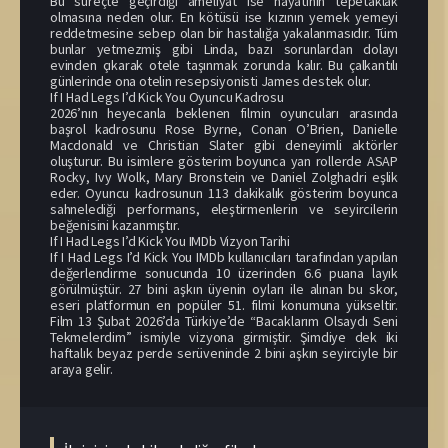
Bu süreçte geçirdiği ameliyat ise hayatının tepetaklak
olmasına neden olur. En kötüsü ise kızının yemek yemeyi
reddetmesine sebep olan bir hastalığa yakalanmasıdır. Tüm
bunlar yetmezmiş gibi Linda, bazı sorunlardan dolayı
evinden çıkarak otele taşınmak zorunda kalır. Bu çalkantılı
günlerinde ona otelin resepsiyonisti James destek olur.
If I Had Legs I’d Kick You Oyuncu Kadrosu
2026’nın heyecanla beklenen filmin oyuncuları arasında
başrol kadrosunu Rose Byrne, Conan O’Brien, Danielle
Macdonald ve Christian Slater gibi deneyimli aktörler
oluşturur. Bu isimlere gösterim boyunca yan rollerde ASAP
Rocky, Ivy Wolk, Mary Bronstein ve Daniel Zolghadri eşlik
eder. Oyuncu kadrosunun 113 dakikalık gösterim boyunca
sahnelediği performans, eleştirmenlerin ve seyircilerin
beğenisini kazanmıştır.
If I Had Legs I’d Kick You IMDb Vizyon Tarihi
If I Had Legs I’d Kick You IMDb kullanıcıları tarafından yapılan
değerlendirme sonucunda 10 üzerinden 6.6 puana layık
görülmüştür. 27 bini aşkın üyenin oyları ile alınan bu skor,
eseri platformun en popüler 51. filmi konumuna yükseltir.
Film 13 Şubat 2026’da Türkiye’de “Bacaklarım Olsaydı Seni
Tekmelerdim” ismiyle vizyona girmiştir. Şimdiye dek iki
haftalık beyaz perde serüveninde 2 bini aşkın seyirciyle bir
araya gelir.