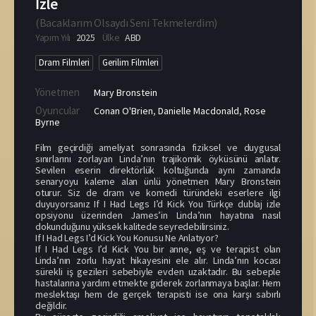
İzle
(
Bacaklarım Olsaydı Seni Tekmelerdim
)
Yapım Yılı
2025
Ülke
ABD
Dram Filmleri
Gerilim Filmleri
Yönetmen
Mary Bronstein
Oyuncular
Conan O'Brien
,
Danielle Macdonald
,
Rose
Byrne
Film geçirdiği ameliyat sonrasında fiziksel ve duygusal
sınırlarını zorlayan Linda’nın trajikomik öyküsünü anlatır.
Sevilen eserin direktörlük koltuğunda aynı zamanda
senaryoyu kaleme alan ünlü yönetmen Mary Bronstein
oturur. Siz de dram ve komedi türündeki eserlere ilgi
duyuyorsanız If I Had Legs I’d Kick You Türkçe dublaj izle
opsiyonu üzerinden James’in Linda’nın hayatına nasıl
dokunduğunu yüksek kalitede seyredebilirsiniz.
If I Had Legs I’d Kick You Konusu Ne Anlatıyor?
If I Had Legs I’d Kick You bir anne, eş ve terapist olan
Linda’nın zorlu hayat hikayesini ele alır. Linda’nın kocası
sürekli iş gezileri sebebiyle evden uzaktadır. Bu sebeple
hastalarına yardım etmekte giderek zorlanmaya başlar. Hem
meslektaşı hem de gerçek terapisti ise ona karşı sabırlı
değildir.