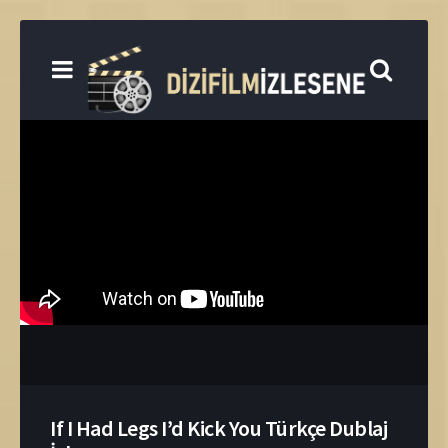
If I Had Legs I’d Kick You Türkçe Dublaj