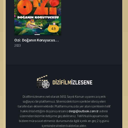
4.9
Ozi: Doğanın Koruyucusu İzle Türkçe Dublaj
2023
Dizifilmizlesene.net olarak 5651 Sayılı Kanun uyarınca içerik
sağlayıcı bir platformuz. Sitemizdeki tüm içerikler site üyeleri
tarafından eklenmektedir. Platformumuzda yer alan içeriklerin telif
hakkı ihlal ettiğini düşünüyorsanız
dergi@outlook.com.tr
adresi
üzerinden bizimle iletişime geçebilirsiniz. Telif ihlali kapsamında
bizlere müracaat etmeniz durumunda ilgili içerik en geç 2 iş günü
içerisinde siteden kaldırılacaktır.