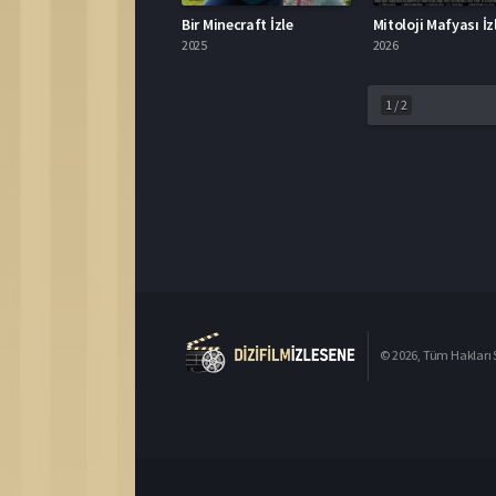
Bir Minecraft İzle
Mitoloji Mafyası İz
2025
2026
1
/
2
© 2026, Tüm Hakları S