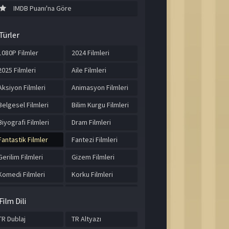
IMDB Puanı'na Göre
Türler
1080P Filmler
2024 Filmleri
2025 Filmleri
Aile Filmleri
Aksiyon Filmleri
Animasyon Filmleri
Belgesel Filmleri
Bilim Kurgu Filmleri
Biyografi Filmleri
Dram Filmleri
Fantastik Filmler
Fantezi Filmleri
Gerilim Filmleri
Gizem Filmleri
Komedi Filmleri
Korku Filmleri
Macera Filmleri
Müzik Filmleri
Film Dili
Romantik Filmler
Spor Filmleri
TR Dublaj
TR Altyazı
Suç Filmleri
Tarih Filmleri