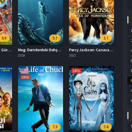
5.9
5.7
5.7
Kahraman Cüceler: Görev Başında İzle
Meg: Derinlerdeki Dehşet Full HD İzle
Percy Jackson: Canavarlar Denizi Türkçe Dublaj İzle
2018
2013
1080p
1080p
7.3
7.4