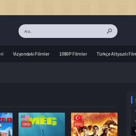
ri
Vizyondaki Filmler
1080P Filmler
Türkçe Altyazılı Fil
1080p
1080p