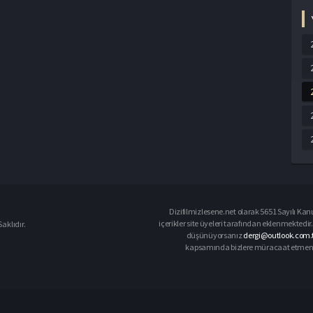
Dizifilmizlesene.net olarak 5651 Sayılı Kan
içerikler site üyeleri tarafından eklenmektedir.
aklıdır.
düşünüyorsanız
dergi@outlook.com.t
kapsamında bizlere müracaat etmeniz d