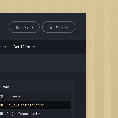
Kaydol
Giriş Yap
mler
Yerli Filmler
Sırala
En Yeniler
En Çok Görüntülenenler
En Çok Yorumlananlar