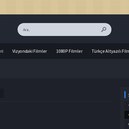
ri
Vizyondaki Filmler
1080P Filmler
Türkçe Altyazılı Fil