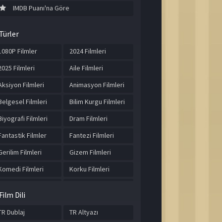
IMDB Puanı'na Göre
Türler
1080P Filmler
2024 Filmleri
2025 Filmleri
Aile Filmleri
Aksiyon Filmleri
Animasyon Filmleri
Belgesel Filmleri
Bilim Kurgu Filmleri
Biyografi Filmleri
Dram Filmleri
Fantastik Filmler
Fantezi Filmleri
Gerilim Filmleri
Gizem Filmleri
Komedi Filmleri
Korku Filmleri
Macera Filmleri
Müzik Filmleri
Film Dili
Romantik Filmler
Spor Filmleri
TR Dublaj
TR Altyazı
Suç Filmleri
Tarih Filmleri