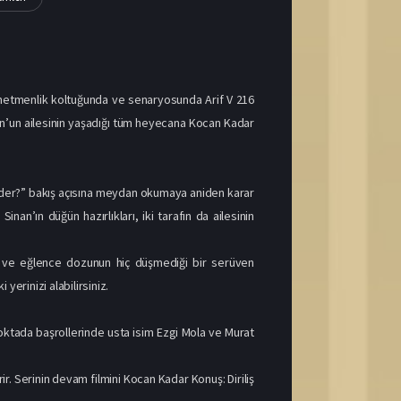
yönetmenlik koltuğunda ve senaryosunda Arif V 216
n’un ailesinin yaşadığı tüm heyecana Kocan Kadar
e der?” bakış açısına meydan okumaya aniden karar
nan’ın düğün hazırlıkları, iki tarafın da ailesinin
n ve eğlence dozunun hiç düşmediği bir serüven
yerinizi alabilirsiniz.
noktada başrollerinde usta isim Ezgi Mola ve Murat
r. Serinin devam filmini Kocan Kadar Konuş: Diriliş