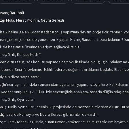
ıvanç Baruönü
zgi Mola
,
Murat Yıldırım
,
Nevra Serezli
 klasik haline gelen Kocan Kadar Konuş yapımının devam projesidir. Yapımın 
in gibi projelerde de yönetmenlik yapan Kıvanç Baruönü imzası bulunur. Efsu
ll izle bağlantısı üzerinden erişim sağlayabilirsiniz.
uş: Diriliş Konusu Nedir?
den olan Efsun, söz konusu yapımda da tıpkı ilk filmde olduğu gibi “elalem n
ucunda Sinan’a evlenme teklifi ederek düğün hazırlıklarını başlatır. Efsun ve Si
yle birlikte sarpa sarar.
lu’nun aynı isimdeki romanından uyarlanan yapım, izleyicilere kahkahanı
adar Konuş Diriliş 2 Full HD izle seçeneğiyle ana karakterlerin düğün telaşındaki 
uş: Diriliş Oyuncuları
uş: Diriliş oyuncuları, serinin iki projesinde de benzer isimlerden oluşur. Bu 
aldığı eserde Hümeyra ve Nevra Serezli gibi isimler de vardır.
çim karakterine Ezgi Mola, Sinan Ünver karakterine ise Murat Yıldırım hayat veri