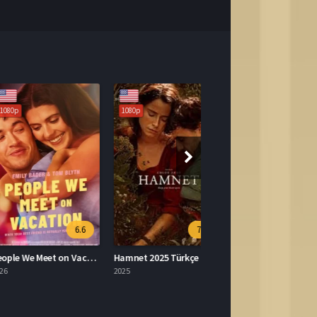
1080p
6.6
7.9
People We Meet on Vacation Türkçe Altyazılı İzle
Hamnet 2025 Türkçe Dublaj İzle
2025