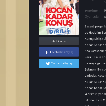
Yönetmen
K
Oyuncular
E
Başarılı proje,
ve Hedefim Sens
Konuş: Diriliş Fu
Ekle
Kocan Kadar Kon
Ana karakterler
Facebook'ta Paylaş
verir. Bunun son
devreye girmesi
Twitter'da Paylaş
Şebnem Burcuoğ
vadeder. Kocan K
Kocan Kadar Kon
Kocan Kadar Kon
Yıldırım’ın yer 
Filmde Efsun Öz