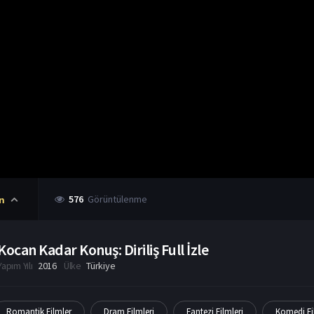
576
Görüntülenme
n
Kocan Kadar Konuş: Diriliş Full İzle
Yapım Yılı
2016
Ülke
Türkiye
Romantik Filmler
Dram Filmleri
Fantezi Filmleri
Komedi Fi