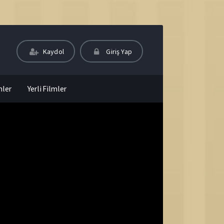
Kaydol
Giriş Yap
mler
Yerli Filmler