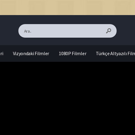
ri
Vizyondaki Filmler
1080P Filmler
Türkçe Altyazılı Fil