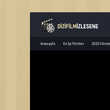
Anasayfa
En İyi Filmler
2025 Filmle