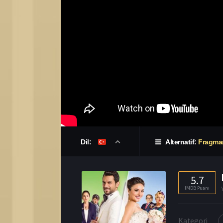
Dil:
Alternatif:
Fragma
5.7
IMDB Puanı
Kategori