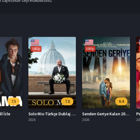
si sayesinde seyredebilirsiniz.
1080p
1080p
1080p
7.5
7.0
6.4
e
Solo Mio Türkçe Dublaj İzle
Senden Geriye Kalan 2026 Türkçe Dublaj İzle
2026
2026
2026