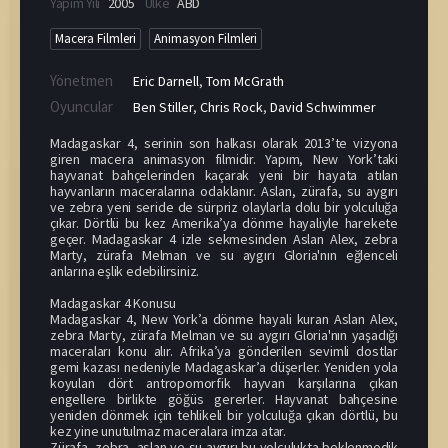
Yapım Yılı
2005
Ülke
ABD
Macera Filmleri
Animasyon Filmleri
Yönetmen
Eric Darnell
,
Tom McGrath
Oyuncular
Ben Stiller
,
Chris Rock
,
David Schwimmer
Madagaskar 4, serinin son halkası olarak 2013’te vizyona
giren macera animasyon filmidir. Yapım, New York’taki
hayvanat bahçelerinden kaçarak yeni bir hayata atılan
hayvanların maceralarına odaklanır. Aslan, zürafa, su aygırı
ve zebra yeni seride de sürpriz olaylarla dolu bir yolculuğa
çıkar. Dörtlü bu kez Amerika’ya dönme hayaliyle harekete
geçer. Madagaskar 4 izle sekmesinden Aslan Alex, zebra
Marty, zürafa Melman ve su aygırı Gloria'nın eğlenceli
anlarına eşlik edebilirsiniz.
Madagaskar 4 Konusu
Madagaskar 4, New York’a dönme hayali kuran Aslan Alex,
zebra Marty, zürafa Melman ve su aygırı Gloria'nın yaşadığı
maceraları konu alır. Afrika’ya gönderilen sevimli dostlar
gemi kazası nedeniyle Madagaskar’a düşerler. Yeniden yola
koyulan dört antropomorfik hayvan karşılarına çıkan
engellere birlikte göğüs gererler. Hayvanat bahçesine
yeniden dönmek için tehlikeli bir yolculuğa çıkan dörtlü, bu
kez yine unutulmaz maceralara imza atar.
Zürafa, zebra, aslan ve su aygırı bu yolculukta beklenmedik