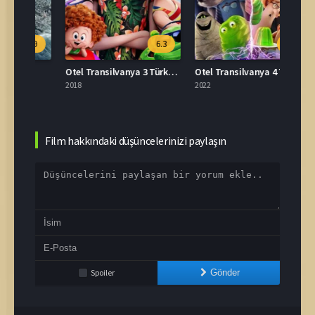
.9
6.3
6.0
e
Otel Transilvanya 3 Türkçe Dublaj Full İzle
Otel Transilvanya 4 Türkçe Dublaj Full İzle
2018
2022
2015
Film hakkındaki düşüncelerinizi paylaşın
Spoiler
Gönder