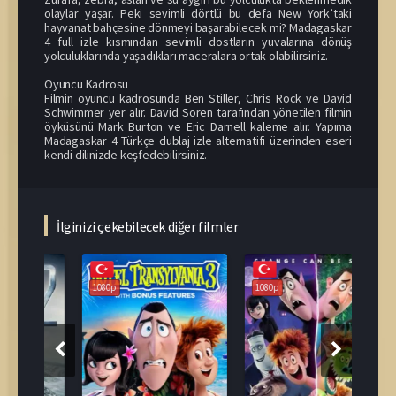
olaylar yaşar. Peki sevimli dörtlü bu defa New York’taki
hayvanat bahçesine dönmeyi başarabilecek mi? Madagaskar
4 full izle kısmından sevimli dostların yuvalarına dönüş
yolculuklarında yaşadıkları maceralara ortak olabilirsiniz.
Oyuncu Kadrosu
Filmin oyuncu kadrosunda Ben Stiller, Chris Rock ve David
Schwimmer yer alır. David Soren tarafından yönetilen filmin
öyküsünü Mark Burton ve Eric Darnell kaleme alır. Yapıma
Madagaskar 4 Türkçe dublaj izle alternatifi üzerinden eseri
kendi dilinizde keşfedebilirsiniz.
İlginizi çekebilecek diğer filmler
1080p
1080p
108