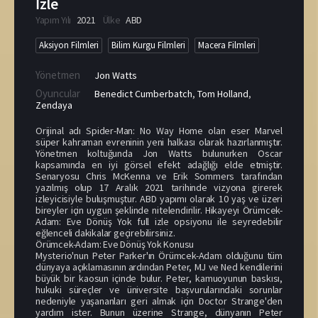
İzle
Yapım Yılı
2021
Ülke
ABD
Aksiyon Filmleri
Bilim Kurgu Filmleri
Macera Filmleri
Yönetmen
Jon Watts
Oyuncular
Benedict Cumberbatch
,
Tom Holland
,
Zendaya
Orijinal adı Spider-Man: No Way Home olan eser Marvel
süper kahraman evreninin yeni halkası olarak hazırlanmıştır.
Yönetmen koltuğunda Jon Watts bulunurken Oscar
kapsamında en iyi görsel efekt adağlığı elde etmiştir.
Senaryosu Chris McKenna ve Erik Sommers tarafından
yazılmış olup 17 Aralık 2021 tarihinde vizyona girerek
izleyicisiyle buluşmuştur. ABD yapımı olarak 10 yaş ve üzeri
bireyler için uygun şeklinde nitelendirilir. Hikayeyi Örümcek-
Adam: Eve Dönüş Yok full izle opsiyonu ile seyredebilir
eğlenceli dakikalar geçirebilirsiniz.
Örümcek-Adam: Eve Dönüş Yok Konusu
Mysterio'nun Peter Parker'ın Örümcek-Adam olduğunu tüm
dünyaya açıklamasının ardından Peter, MJ ve Ned kendilerini
büyük bir kaosun içinde bulur. Peter, kamuoyunun baskısı,
hukuki süreçler ve üniversite başvurularındaki sorunlar
nedeniyle yaşananları geri almak için Doctor Strange'den
yardım ister. Bunun üzerine Strange, dünyanın Peter