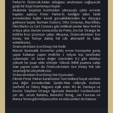
Parker'ın Örümcek-Adam olduğunu unutmasını sağlayacak
güçlü bir büyü hazırlamaya başlar.
Akabinde büyünün kontrolden çıkmasıyla çoklu evrenin
kapıları açılınca Peter Parker'ın kimliğini bilen farklı
evrenlerden kişiler kendi gerçekliklerinden bu dünyaya
gelmeye başlar. Norman Osborn, Otto Octavius, Max Dillon,
Flint Marko ve Curt Connors gibi tehlikeli isimler New York'ta
ortaya çıkar. Durum sonucunda da Peter, Doctor Strange ile
birlikte krizi çözmeye çalışır. Hikayeyi, Örümcek-Adam: Eve
Dönüş Yok Türkçe dublaj full izle alternatifi ile takip
edebilirsiniz.
Örümcek-Adam: Eve Dönüş Yok İmdb
Marvel Sinematik Evreni'nin çoklu evren konseptini geniş
çapta kullanan yapım imdb’de 1 milyon kişi tarafından
oylanmıştır. 10 tavan değer üzerinden 8.2 gibi oldukça
yüksek bir puan elde etmiştir. Yüksek İMDB puanına sahip
olan yapımı sizler de Örümcek-Adam: Eve Dönüş Yok izle
seçeneği ile izleyebilirsiniz.
Örümcek-Adam: Eve Dönüş Yok Oyuncuları
Filmde Peter Parker karakterine Tom Holland hayat verirken
ona diğer evrenlerdeki Spider-Man rolleriyle Andrew
Garfield ve Tobey Maguire eşlik eder. MJ ile Zendaya ve
Doctor Stephen Strange figürüyle Benedict Cumberbatch
yer alır. Jacob Batalon, Benedict Wong, Jon Favreau ve
Marisa Tomei gibi Hollywood'un en ünlü isimleri de bulunur.