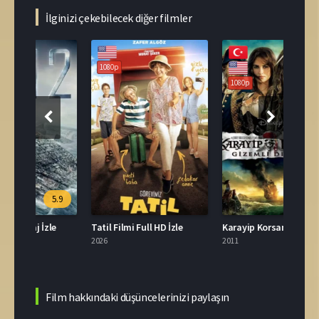
İlginizi çekebilecek diğer filmler
1080p
1080p
108
.9
6.6
e
Tatil Filmi Full HD İzle
Karayip Korsanları 4 Gizemli Denizlerde​ İzle
2026
2011
2007
Film hakkındaki düşüncelerinizi paylaşın