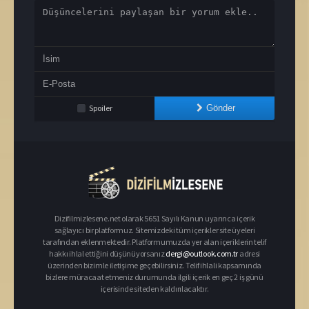
Spoiler
Gönder
Dizifilmizlesene.net olarak 5651 Sayılı Kanun uyarınca içerik
sağlayıcı bir platformuz. Sitemizdeki tüm içerikler site üyeleri
tarafından eklenmektedir. Platformumuzda yer alan içeriklerin telif
hakkı ihlal ettiğini düşünüyorsanız
dergi@outlook.com.tr
adresi
üzerinden bizimle iletişime geçebilirsiniz. Telif ihlali kapsamında
bizlere müracaat etmeniz durumunda ilgili içerik en geç 2 iş günü
içerisinde siteden kaldırılacaktır.