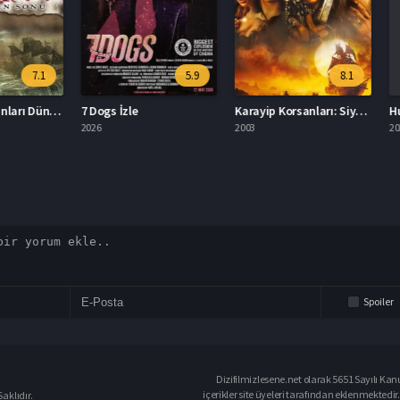
7.1
5.9
8.1
Karayip Korsanları Dünyanın Sonu İzle
7 Dogs İzle
Karayip Korsanları: Siyah İnci’nin Laneti İzle
Huo Zh
2026
2003
2025
Spoiler
Dizifilmizlesene.net olarak 5651 Sayılı Kan
içerikler site üyeleri tarafından eklenmektedir.
aklıdır.