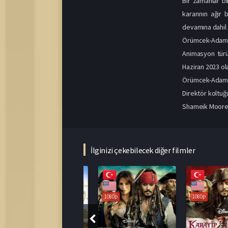
Bir zamanlar b
kararının ağır
devamına dahil o
Örümcek-Adam: 
Animasyon türü
Haziran 2023 ola
Örümcek-Adam: 
Direktör koltuğ
Shameik Moore, 
İlginizi çekebilecek diğer filmler
1080p
1080p
1080p