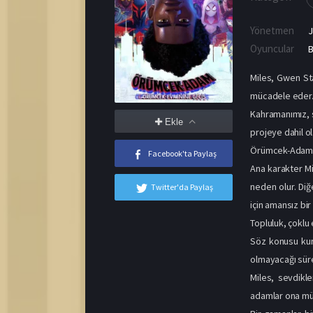
Yönetmen
Oyuncular
B
Miles, Gwen Sta
mücadele eder. 
Kahramanımız, s
Ekle
projeye dahil ola
Örümcek-Adam:
Facebook'ta Paylaş
Ana karakter Mi
neden olur. Diğ
Twitter'da Paylaş
için amansız bi
Topluluk, çoklu 
Söz konusu kura
olmayacağı sürek
Miles, sevdikl
adamlar ona müd