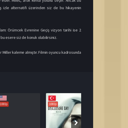
 eder. Miles, artık kendi yolunu seçer. Ancak bu
 izle alternatifi üzerinden siz de bu hikayenin
am: Örümcek Evrenine Geçiş vizyon tarihi ise 2
 bu esere siz de konuk olabilirsiniz.
 Miller kaleme almıştır. Filmin oyuncu kadrosunda
1080p