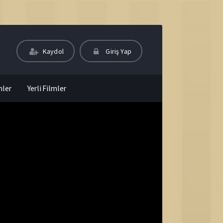
Kaydol
Giriş Yap
mler
Yerli Filmler