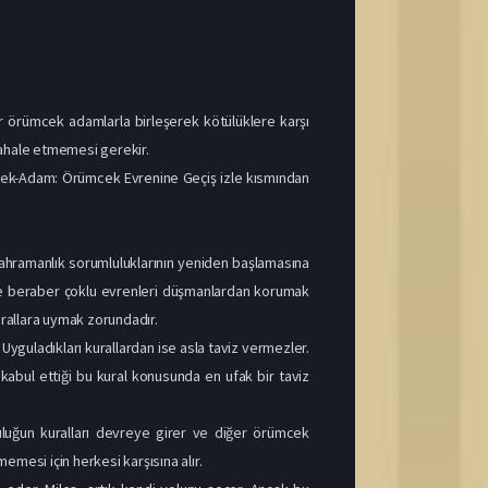
r örümcek adamlarla birleşerek kötülüklere karşı
ahale etmemesi gerekir.
mcek-Adam: Örümcek Evrenine Geçiş izle kısmından
 kahramanlık sorumluluklarının yeniden başlamasına
 ile beraber çoklu evrenleri düşmanlardan korumak
urallara uymak zorundadır.
 Uyguladıkları kurallardan ise asla taviz vermezler.
kabul ettiği bu kural konusunda en ufak bir taviz
uluğun kuralları devreye girer ve diğer örümcek
mesi için herkesi karşısına alır.