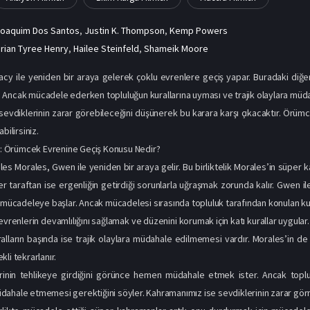
Joaquim Dos Santos
,
Justin K. Thompson
,
Kemp Powers
rian Tyree Henry
,
Hailee Steinfeld
,
Shameik Moore
cy ile yeniden bir araya gelerek çoklu evrenlere geçiş yapar. Buradaki diğe
Ancak mücadele ederken topluluğun kurallarına uyması ve trajik olaylara müd
evdiklerinin zarar görebileceğini düşünerek bu karara karşı çıkacaktır. Örü
bilirsiniz.
 Örümcek Evrenine Geçiş Konusu Nedir?
les Morales, Gwen ile yeniden bir araya gelir. Bu birliktelik Morales’in süper
er taraftan ise ergenliğin getirdiği sorunlarla uğraşmak zorunda kalır. Gwen
r mücadeleye başlar. Ancak mücadelesi sırasında topluluk tarafından konulan k
evrenlerin devamlılığını sağlamak ve düzenini korumak için katı kurallar uygular.
lların başında ise trajik olaylara müdahale edilmemesi vardır. Morales’in de 
li tekrarlanır.
erinin tehlikeye girdiğini görünce hemen müdahale etmek ister. Ancak topl
ahale etmemesi gerektiğini söyler. Kahramanımız ise sevdiklerinin zarar görme