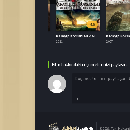
6.6
atil Filmi Full HD İzle
Karayip Korsanları 4 Gizemli Denizlerde​ İzle
026
2011
2007
Film hakkındaki düşüncelerinizi paylaşın
© 2026, Tüm Hakları S