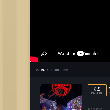
301
Görüntülenme
8.5
IMDB Puanı
Kategori