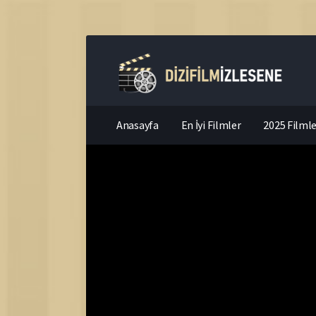
Anasayfa
En İyi Filmler
2025 Filmle