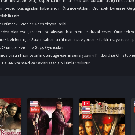
irlikte mücadele ettiği süper kahramanlar artık onu durdurmak için mücadele
 bir bedeli olacağından habersizdir. Örümcek-Adam: Örümcek Evrenine Geçiş
labilirsiniz.
Örümcek Evrenine Geçiş Vizyon Tarihi
nden olan eser, macera ve aksiyon bölümleri ile dikkat çeker. Örümcek-Ad
rak belirlenmiştir. Süper kahraman filmlerini seviyorsanız farklı hikayeye sahip
Örümcek Evrenine Geçiş Oyuncuları
unda Justin Thompson’ın oturduğu eserin senaryosunu Phil Lord ile Christopher
Hailee Steinfeld ve Oscar Isaac gibi isimler bulunur.
1080p
1080p
1080p