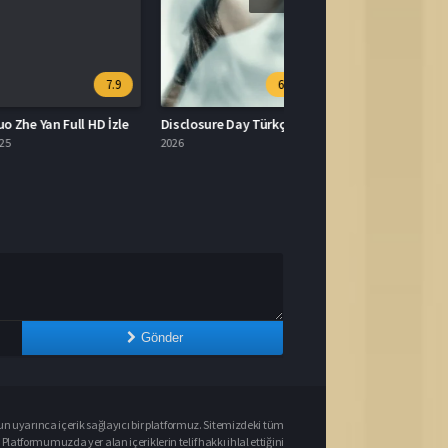
7.9
6.7
e Yan Full HD İzle
Disclosure Day Türkçe Dublaj İzle
2026
Gönder
un uyarınca içerik sağlayıcı bir platformuz. Sitemizdeki tüm
 Platformumuzda yer alan içeriklerin telif hakkı ihlal ettiğini