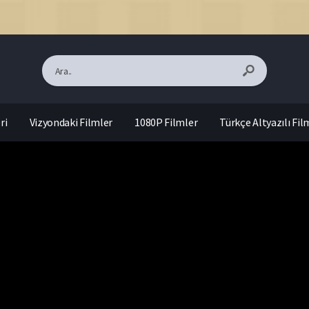
ri
Vizyondaki Filmler
1080P Filmler
Türkçe Altyazılı Fil