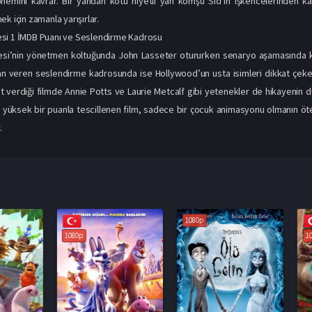
nemini kavrar. Bir yandan kötü niyetli yan komşu Sid’in işkencelerinden k
k için zamanla yarışırlar.
si 1 İMDB Puanı ve Seslendirme Kadrosu
si’nin yönetmen koltuğunda John Lasseter otururken senaryo aşamasında ken
n veren seslendirme kadrosunda ise Hollywood’un usta isimleri dikkat çeker.
 verdiği filmde Annie Potts ve Laurie Metcalf gibi yetenekler de hikayenin 
a yüksek bir puanla tescillenen film, sadece bir çocuk animasyonu olmanın öt
.
1080p
1080p
1080p