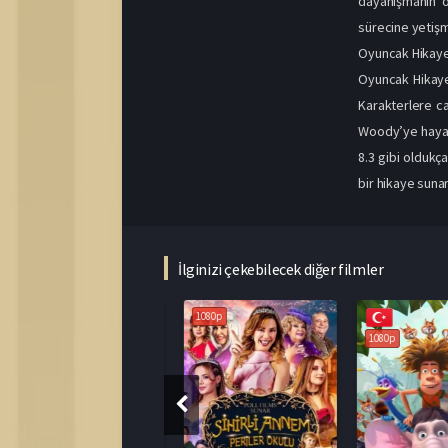
dayanışmanın ö
sürecine yetişme
Oyuncak Hikaye
Oyuncak Hikaye
Karakterlere ca
Woody’ye hayat
8.3 gibi oldukç
bir hikaye sunar
İlginizi çekebilecek diğer filmler
1080p
1080p
1080p