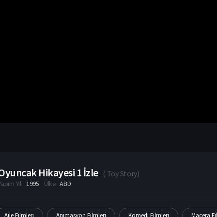
Oyuncak Hikayesi 1 İzle
(
Toy Story
)
Yapım Yılı
1995
Ülke
ABD
Aile Filmleri
Animasyon Filmleri
Komedi Filmleri
Macera Fi