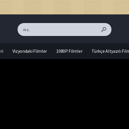
ri
Vizyondaki Filmler
1080P Filmler
Türkçe Altyazılı Fil