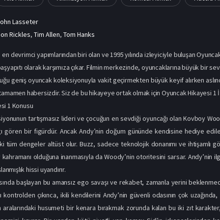
ohn Lasseter
on Rickles
,
Tim Allen
,
Tom Hanks
n en devrimci yapımlarından biri olan ve 1995 yılında izleyiciyle buluşan Oyunc
şyapıtı olarak karşımıza çıkar. Filmin merkezinde, oyuncaklarına büyük bir sevgi
uğu geniş oyuncak koleksiyonuyla vakit geçirmekten büyük keyif alırken aslı
tamamen habersizdir. Siz de bu hikayeye ortak olmak için Oyuncak Hikayesi 1 İz
si 1 Konusu
siyonunun tartışmasız lideri ve çocuğun en sevdiği oyuncağı olan Kovboy Wo
gı gören bir figürdür. Ancak Andy’nin doğum gününde kendisine hediye edil
ki tüm dengeler altüst olur. Buzz, sadece teknolojik donanımı ve ihtişamlı g
 kahramanı olduğuna inanmasıyla da Woody’nin otoritesini sarsar. Andy’nin i
lanmışlık hissi uyandırır.
sında başlayan bu amansız ego savaşı ve rekabet, zamanla yerini beklenmedik b
ı kontrolden çıkınca, ikili kendilerini Andy’nin güvenli odasının çok uzağında,
 aralarındaki husumeti bir kenara bırakmak zorunda kalan bu iki zıt karakte