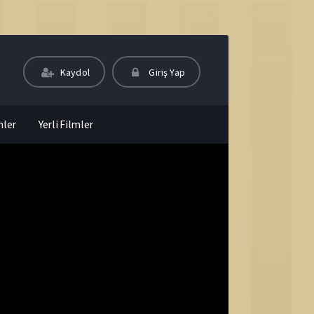
Kaydol
Giriş Yap
mler
Yerli Filmler