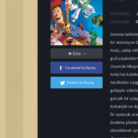
Yönetmen
J
Oyuncular
D
Sinema tarihini
bir animasyon ba
Andy, sahip old
Ekle
gizli yaşamdan 
Oyuncak Hikaye
Facebook'ta Paylaş
Andy’nin kolek
tarafından say
Twitter'da Paylaş
gelişiyle odada
gerçek bir uzay
kıskançlık ve dış
İki oyuncak ara
bırakma planlar
dönebilmek için