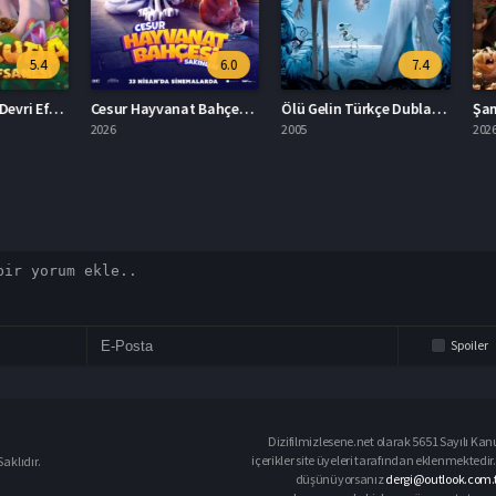
5.4
6.0
7.4
Marakuda: Taş Devri Efsanesi Türkçe Dublaj İzle
Cesur Hayvanat Bahçesi Sakinleri Full İzle
Ölü Gelin Türkçe Dublaj İzle
2026
2005
2026
Spoiler
Dizifilmizlesene.net olarak 5651 Sayılı Kan
içerikler site üyeleri tarafından eklenmektedir.
aklıdır.
düşünüyorsanız
dergi@outlook.com.t