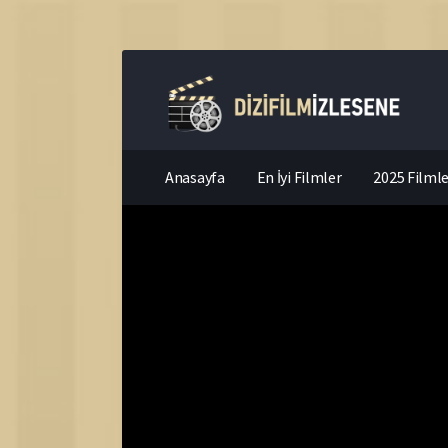
Anasayfa
En İyi Filmler
2025 Filmle