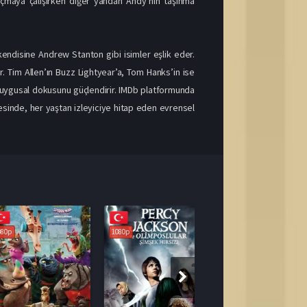
açmaya çalışırken diğer yandan Andy’nin taşınma
disine Andrew Stanton gibi isimler eşlik eder.
 Tim Allen’ın Buzz Lightyear’a, Tom Hanks’in ise
duygusal dokusunu güçlendirir. IMDb platformunda
esinde, her yaştan izleyiciye hitap eden evrensel
1080p