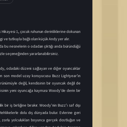
ak Hikayesi 1, çocuk ruhunun derinliklerine dokunan
 ve tutkuyla bağlı olan küçük Andy yer alır.
nda bu nesnelerin o odadan çıktığı anda büründüğü
le seçeneğinden yararlanabilirsiniz.
ody, odadaki düzeni sağlayan ve diğer oyuncaklar
en son model uzay koruyucusu Buzz Lightyear’ın
örünümüyle değil, kendisinin bir oyuncak değil de
lgisinin yeni oyuncağa kayması Woody’de derin bir
ir iş birliğine bırakır. Woody’nin Buzz’ı saf dışı
 tehlikelerle dolu dış dünyada bulur. Evlerine geri
r, zorlu yolculukları boyunca gerçek dostluğun ve