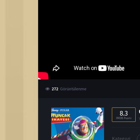
272
Görüntülenme
8.3
IMDB Puanı
Kategori