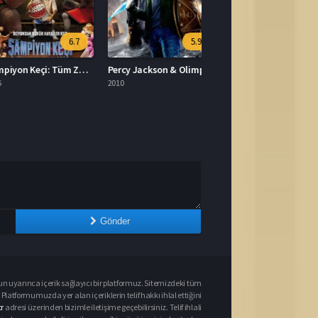
6.7
5.9
Şampiyon Keçi: Tüm Zamanların En İyisi Türkçe Dublaj İzle
Percy Jackson & Olimposlular: Şimşek Hırsızı 2010 İzle
2010
Gönder
un uyarınca içerik sağlayıcı bir platformuz. Sitemizdeki tüm
 Platformumuzda yer alan içeriklerin telif hakkı ihlal ettiğini
r
adresi üzerinden bizimle iletişime geçebilirsiniz. Telif ihlali