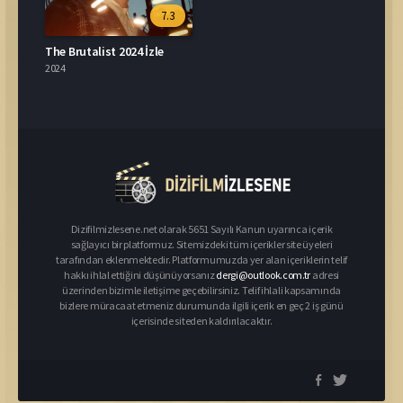
7.3
The Brutalist 2024 İzle
2024
Dizifilmizlesene.net olarak 5651 Sayılı Kanun uyarınca içerik
sağlayıcı bir platformuz. Sitemizdeki tüm içerikler site üyeleri
tarafından eklenmektedir. Platformumuzda yer alan içeriklerin telif
hakkı ihlal ettiğini düşünüyorsanız
dergi@outlook.com.tr
adresi
üzerinden bizimle iletişime geçebilirsiniz. Telif ihlali kapsamında
bizlere müracaat etmeniz durumunda ilgili içerik en geç 2 iş günü
içerisinde siteden kaldırılacaktır.