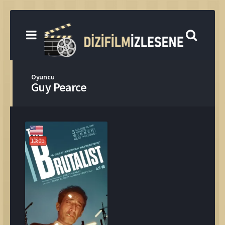
Oyuncu
Guy Pearce
1080p