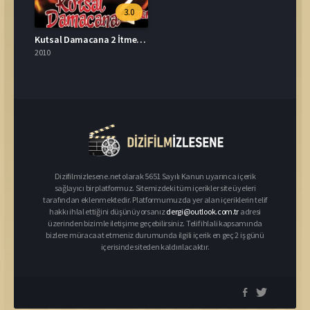
3.0
Kutsal Damacana 2 İtmen Full İzle
2010
Dizifilmizlesene.net olarak 5651 Sayılı Kanun uyarınca içerik
sağlayıcı bir platformuz. Sitemizdeki tüm içerikler site üyeleri
tarafından eklenmektedir. Platformumuzda yer alan içeriklerin telif
hakkı ihlal ettiğini düşünüyorsanız
dergi@outlook.com.tr
adresi
üzerinden bizimle iletişime geçebilirsiniz. Telif ihlali kapsamında
bizlere müracaat etmeniz durumunda ilgili içerik en geç 2 iş günü
içerisinde siteden kaldırılacaktır.