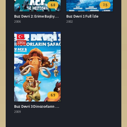
6.8
7.5
Buz Devri 2: Erime Başlıyor Full İzle
Buz Devri 1 Full İzle
2006
2002
1080p
6.9
Buz Devri 3 Dinozorların Şafağı İzle
2009