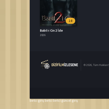
2.8
Babil-i Cin 2 İzle
2026
© 2026, Tüm Hakları S
betci giriş
betci
betci güncel giriş