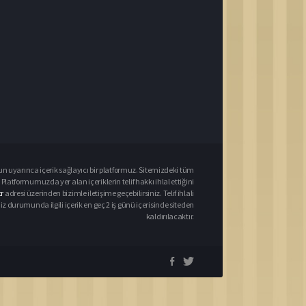
un uyarınca içerik sağlayıcı bir platformuz. Sitemizdeki tüm
 Platformumuzda yer alan içeriklerin telif hakkı ihlal ettiğini
r
adresi üzerinden bizimle iletişime geçebilirsiniz. Telif ihlali
urumunda ilgili içerik en geç 2 iş günü içerisinde siteden
kaldırılacaktır.