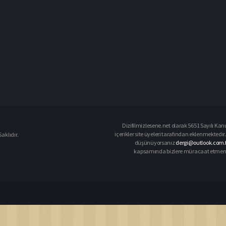
Dizifilmizlesene.net olarak 5651 Sayılı Kan
içerikler site üyeleri tarafından eklenmektedir.
aklıdır.
düşünüyorsanız
dergi@outlook.com.t
kapsamında bizlere müracaat etmeniz d