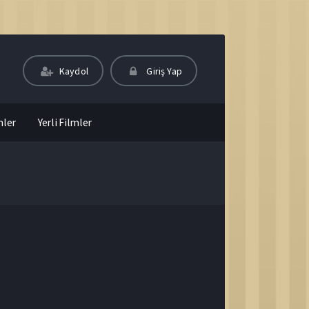
Kaydol
Giriş Yap
mler
Yerli Filmler