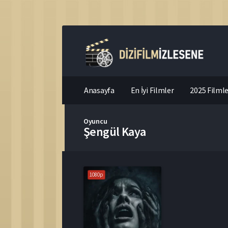
Anasayfa
En İyi Filmler
2025 Filmle
Oyuncu
Şengül Kaya
1080p