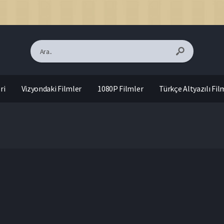
ri
Vizyondaki Filmler
1080P Filmler
Türkçe Altyazılı Fil