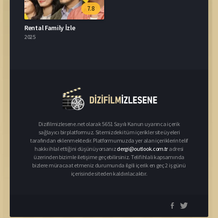
7.8
Rental Family İzle
2025
Dizifilmizlesene.net olarak 5651 Sayılı Kanun uyarınca içerik
sağlayıcı bir platformuz. Sitemizdeki tüm içerikler site üyeleri
tarafından eklenmektedir. Platformumuzda yer alan içeriklerin telif
hakkı ihlal ettiğini düşünüyorsanız
dergi@outlook.com.tr
adresi
üzerinden bizimle iletişime geçebilirsiniz. Telif ihlali kapsamında
bizlere müracaat etmeniz durumunda ilgili içerik en geç 2 iş günü
içerisinde siteden kaldırılacaktır.