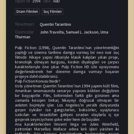
Yapım Yılı
1994
Ülke
ABD
Dram Filmleri
Suç Filmleri
Yönetmen
Quentin Tarantino
Oyuncular
John Travolta
,
Samuel L. Jackson
,
Uma
Thurman
Pulp Fiction (1994), Quentin Tarantino’nun yönetmenliğini
yaptığı ve sinema tarihine damga vurmuş bir neo noir suç
filmidir. Hikaye yapısı itibariyle klasik kalıpları yıkan proje,
kronolojik olmayan kurgusu, keskin diyalogları ve çarpıcı
karakterleriyle öne çıkar. Pulp Fiction HD izle opsiyonunu
değerlendirerek her döneme damga vurmayı başaran
projeye dahil olabilirsiniz.
Pulp Fiction Konusu Nedir?
Usta yönetmen Quentin Tarantino’nun 1994 yapımı kült filmi,
Amerikan sinemasında senaryo yapısını kökten değiştiren
bir başyapıttır. Film, birbirinden farklı gibi görünen ama
zamanla kesişen birkaç hikayeyi doğrusal olmayan bir
anlatım biçimiyle işler. Los Angeles’ın yeraltı dünyasında
geçen öyküler ise gangsterler, boksörler, uyuşturucu
satıcıları ve tesadüfen gelişen sıradan olaylarla iç içe
geçerek seyirciyi hem şoke eder hem de büyüler.
Ana karakterlerden Vincent Vega ve Jules Winnfield,
patronları Marsellus Wallace adına kirli işleri yürüten iki
tetikçidir. Söz konusu karakterlerin başlarından geçen