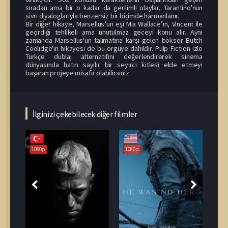
sıradan ama bir o kadar da gerilimli olaylar, Tarantino'nun
sivri diyaloglarıyla benzersiz bir biçimde harmanlanır.
Bir diğer hikaye, Marsellus’un eşi Mia Wallace’ın, Vincent ile
geçirdiği tehlikeli ama unutulmaz geceyi konu alır. Aynı
zamanda Marsellus'un talimatına karşı gelen boksör Butch
Coolidge'in hikayesi de bu örgüye dahildir. Pulp Fiction izle
Türkçe dublaj alternatifini değerlendirerek sinema
dünyasında hatırı sayılır bir seyirci kitlesi elde etmeyi
başaran projeye misafir olabilirsiniz.
İlginizi çekebilecek diğer filmler
1080p
1080p
108