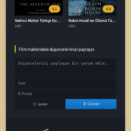
6.1
6.4
Yedinci Mühür Türkçe Dublaj İzle
Robin Hood’un Ölümü Türkçe Dublaj İzle
1957
2026
2026
Film hakkındaki düşüncelerinizi paylaşın
Spoiler
Gönder