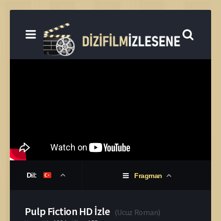
Dil:
Fragman
Pulp Fiction HD İzle
(
Ucuz Roman
)