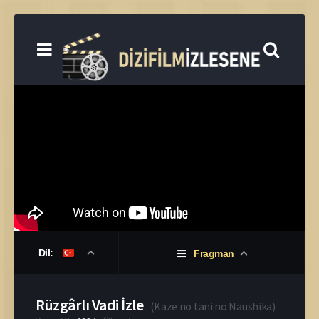
Dil:
Fragman
Rüzgârlı Vadi İzle
(
Kaze no tani no Naushika
)