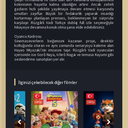
kolonisinin hayatta kalma olasılığını artırır. Ancak zehirli
gazların hızlı şekilde yayılmaya devam etmesi karşısında
umutları zayıflar. Büyük bir fedakarlık yaparak insanlığı
kurtarmayı planlayan prenses, beklenmeyen bir sürprizle
karşılaşır. Rüzgârlı Vadi Türkçe dublaj full izle seçeneğiyle
hikayeye devamına konuk olma şansı elde edebilirsiniz.
Oyuncu Kadrosu
Sinemaseverlerin beğenisini kazanan proje, direktör
koltuğunda oturan ve aynı zamanda senaryoyu kaleme alan
Hayao Miyazaki’nin imzasını taşır. Rüzgârlı Vadi oyuncuları
içerisinde ise Gorô Naya, Ichirô Nagai ve Iemasa Kayumi gibi
seslendirme sanatçıları yer alır.
İlginizi çekebilecek diğer filmler
108
1080p
1080p