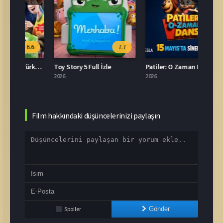
.6
7.7
Otel Transilvanya 2 Türkçe Dublaj İzle
Toy Story 5 Full İzle
Patiler: O Zaman Dans İzle
2026
2026
2026
Film hakkındaki düşüncelerinizi paylaşın
Spoiler
Gönder