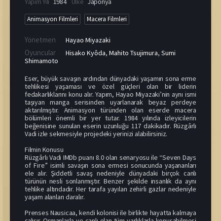
Yapım Yılı
1984
Ülke
Japonya
Animasyon Filmleri
Macera Filmleri
Yönetmen
Hayao Miyazaki
Oyuncular
Hisako Kyôda
,
Mahito Tsujimura
,
Sumi
Shimamoto
Eser, büyük savaşın ardından dünyadaki yaşamın sona erme
tehlikesi yaşaması ve özel güçleri olan bir liderin
fedakarlıklarını konu alır. Yapım, Hayao Miyazaki’nin aynı ismi
taşıyan manga serisinden uyarlanarak beyaz perdeye
aktarılmıştır. Animasyon türünden olan eserde macera
bölümleri önemli bir yer tutar. 1984 yılında izleyicilerin
beğenisine sunulan eserin uzunluğu 117 dakikadır. Rüzgârlı
Vadi izle sekmesiyle projedeki yerinizi alabilirsiniz.
Filmin Konusu
Rüzgârlı Vadi IMDb puanı 8.0 olan senaryosu ile “Seven Days
of Fire” isimli savaşın sona ermesi sonucunda yaşananları
ele alır. Şiddetli savaş nedeniyle dünyadaki birçok canlı
türünün nesli sonlanmıştır. Benzer şekilde insanlık da aynı
tehlike altındadır. Her tarafa yayılan zehirli gazlar nedeniyle
yaşam alanları daralır.
Prenses Nausicaa, kendi kolonisi ile birlikte hayatta kalmaya
çalışır. Ormanlarla ve canlı olan tüm varlıklarla konuşabilmesi