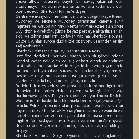
amacı ülkeler arasında büyük bir savaş çıkarmak olan
akademisyeni durdurmak ise en az kendisi kadar seki olan
özel dedektif Sherlock Holmes'e düşer.
Gerilim ve aksiyonun her daim canlı tutuluduğu hikaye Kieran
Mulroney ve Michele Mulroney tarafından kaleme alınır.
İngiltere ve Avrupa’nın farklı kentlerini merkezine alan proje
Guy Ritchie direktörlüğünde beyaz perdeye aktarılır. Her anı
akıcı ve zihnin sınırlarını zorlayan yapıma Sherlock Holmes:
Gölge Oyunları Türkçe dublaj izle opsiyonu üzerinden erişim
sağlayabilirsiniz.
Sherlock Holmes: Gölge Oyunları Konusu Nedir?
Usta özel dedektif Sherlock Holmes, yeni bir görev üstlenir.
Kendisi kadar zeki olan ve suç dehası olarak adlandırılan
profesör James Moriarty’nin peşindedir. Avrupa genelinde
bir anda ortaya çıkan suikast ve patlamalar yaşanmaya
başlar ve olayların arkasında ise profesör gizlidir. Amacı
ülkeler arasında büyük bir savaş başlatmaktır.
Dedektif Holmes zekası ve kimsenin fark edemediği küçük
detayları bir farkedebilen özlem yeteneği ile savaşı
durdurmaya çalışır. En yakın dostu ve yardımcısı Dr.John
Watson ise ilk başlarda artık onunla beraber çalışmayacağını
belirtir. Evlilik arifesinde olan genç adam, eşi ile sakin bir
hayat sürmek ister. Ancak Moriary’nin doktoru ve eşini direkt
hedef alması istemeden olaylara dahil olmasına neden olur.
İngiltere’de başlayan olaylar Fransa ve ardından Almanya’da
devam eder. Heyecanlı anların hiç eksik olmadığı sürükleyici
projeyi
Sherlock Holmes: Gölge Oyunları full izle bağlantısını