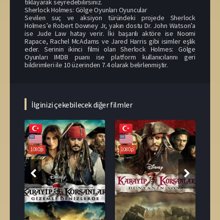
tıklayarak seyredebilirsiniz.
Sherlock Holmes: Gölge Oyunları Oyuncular
Sevilen suç ve aksiyon türündeki projede Sherlock
Holmes’e Robert Downey Jr, yakın dostu Dr. John Watson’a
ise Jude Law hatay verir. İki başarılı aktöre ise Noomi
Rapace, Rachel McAdams ve Jared Harris gibi isimler eşlik
eder. Serinin ikinci filmi olan Sherlock Holmes: Gölge
Oyunları IMDB puanı ise platform kullanıcılarını geri
bildirimleri ile 10 üzerinden 7.4 olarak belirlenmiştir.
İlginizi çekebilecek diğer filmler
108
1080p
1080p