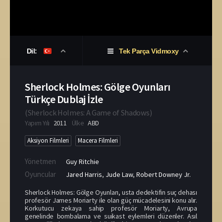
Dil:
Tek Parça Vidmoxy
Sherlock Holmes: Gölge Oyunları
Türkçe Dublaj İzle
(
Sherlock Holmes: A Game of Shadows
)
Yapım Yılı
2011
Ülke
ABD
Aksiyon Filmleri
Macera Filmleri
Yönetmen
Guy Ritchie
Oyuncular
Jared Harris
,
Jude Law
,
Robert Downey Jr.
Sherlock Holmes: Gölge Oyunları, usta dedektifin suç dehası
profesör James Moriarty ile olan güç mücadelesini konu alır.
Korkutucu zekaya sahip profesör Moriarty, Avrupa
genelinde bombalama ve suikast eylemleri düzenler. Asıl