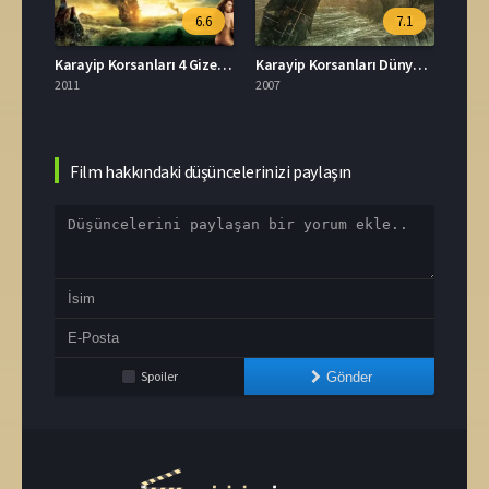
6.6
7.1
Karayip Korsanları 4 Gizemli Denizlerde​ İzle
Karayip Korsanları Dünyanın Sonu İzle
7 Dog
2011
2007
2026
Film hakkındaki düşüncelerinizi paylaşın
Spoiler
Gönder