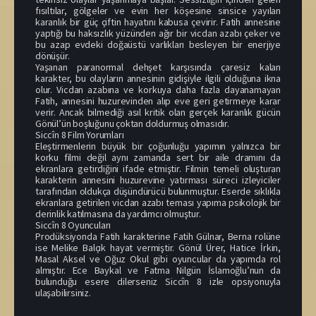
fısıltılar, gölgeler ve evin her köşesine sinsice yayılan
karanlık bir güç çiftin hayatını kabusa çevirir. Fatih annesine
yaptığı bu haksızlık yüzünden ağır bir vicdan azabı çeker ve
bu azap evdeki doğaüstü varlıkları besleyen bir enerjiye
dönüşür.
Yaşanan paranormal dehşet karşısında çaresiz kalan
karakter, bu olayların annesinin gidişiyle ilgili olduğuna ikna
olur. Vicdan azabına ve korkuya daha fazla dayanamayan
Fatih, annesini huzurevinden alıp eve geri getirmeye karar
verir. Ancak bilmediği asıl kritik olan gerçek karanlık gücün
Gönül’ün boşluğunu çoktan doldurmuş olmasıdır.
Siccîn 8 Film Yorumları
Eleştirmenlerin büyük bir çoğunluğu yapımın yalnızca bir
korku filmi değil aynı zamanda sert bir aile dramını da
ekranlara getirdiğini ifade etmiştir. Filmin temeli oluşturan
karakterin annesini huzurevine yatırması süreci izleyiciler
tarafından oldukça düşündürücü bulunmuştur. Eserde sıklıkla
ekranlara getirilen vicdan azabı teması yapıma psikolojik bir
derinlik katılmasına da yardımcı olmuştur.
Siccîn 8 Oyuncuları
Prodüksiyonda Fatih karakterine Fatih Gülnar, Berna rolüne
ise Melike Balçık hayat vermiştir. Gönül Ürer, Hatice İrkin,
Masal Aksel ve Oğuz Okul gibi oyuncular da yapımda rol
almıştır. Ece Baykal ve Fatma Nilgün İslamoğlu’nun da
bulunduğu esere dilerseniz Siccîn 8 izle opsiyonuyla
ulaşabilirsiniz.