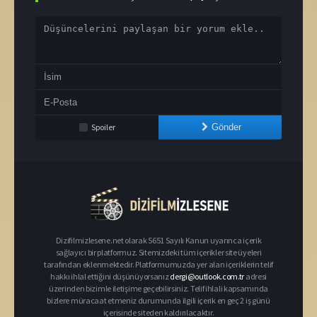
Spoiler
Gönder
Dizifilmizlesene.net olarak 5651 Sayılı Kanun uyarınca içerik
sağlayıcı bir platformuz. Sitemizdeki tüm içerikler site üyeleri
tarafından eklenmektedir. Platformumuzda yer alan içeriklerin telif
hakkı ihlal ettiğini düşünüyorsanız
dergi@outlook.com.tr
adresi
üzerinden bizimle iletişime geçebilirsiniz. Telif ihlali kapsamında
bizlere müracaat etmeniz durumunda ilgili içerik en geç 2 iş günü
içerisinde siteden kaldırılacaktır.