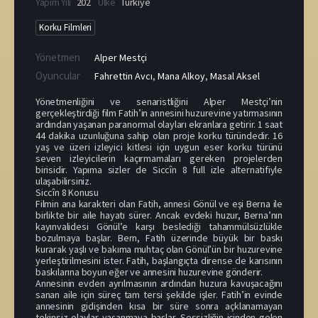
Yapım Yılı
202
Ülke
Türkiye
Korku Filmleri
Yönetmen
Alper Mestçi
Oyuncular
Fahrettin Avcı
,
Mana Alkoy
,
Masal Aksel
Yönetmenliğini ve senaristliğini Alper Mestçi’nin
gerçekleştirdiği film Fatih’in annesini huzurevine yatırmasının
ardından yaşanan paranormal olayları ekranlara getirir. 1 saat
44 dakika uzunluğuna sahip olan proje korku türündedir. 16
yaş ve üzeri izleyici kitlesi için uygun eser korku türünü
seven izleyicilerin kaçırmamaları gereken projelerden
birisidir. Yapıma sizler de Siccîn 8 full izle alternatifiyle
ulaşabilirsiniz.
Siccîn 8 Konusu
Filmin ana karakteri olan Fatih, annesi Gönül ve eşi Berna ile
birlikte bir aile hayatı sürer. Ancak evdeki huzur, Berna’nın
kayınvalidesi Gönül’e karşı beslediği tahammülsüzlükle
bozulmaya başlar. Bern, Fatih üzerinde büyük bir baskı
kurarak yaşlı ve bakıma muhtaç olan Gönül’ün bir huzurevine
yerleştirilmesini ister. Fatih, başlangıçta dirense de karısının
baskılarına boyun eğer ve annesini huzurevine gönderir.
Annesinin evden ayrılmasının ardından huzura kavuşacağını
sanan aile için süreç tam tersi şekilde işler. Fatih’in evinde
annesinin gidişinden kısa bir süre sonra açklanamayan
tekinsiz olaylar yaşanmaya başlar. Sessizliğin içinden gelen