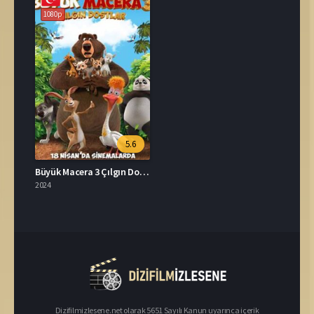
1080p
5.6
Büyük Macera 3 Çılgın Dostlar İzle
2024
Dizifilmizlesene.net olarak 5651 Sayılı Kanun uyarınca içerik