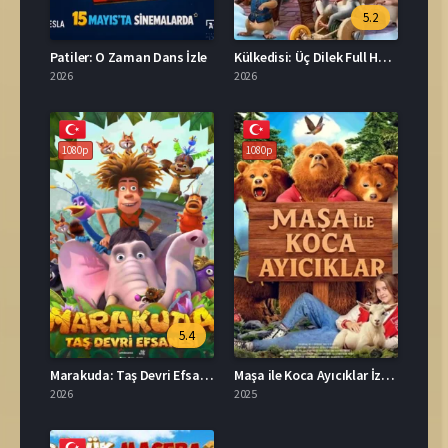
5.2
Patiler: O Zaman Dans İzle
Külkedisi: Üç Dilek Full HD İzle
2026
2026
1080p
1080p
5.4
Marakuda: Taş Devri Efsanesi Türkçe Dublaj İzle
Maşa ile Koca Ayıcıklar İzle Türkçe Dublaj
2026
2025