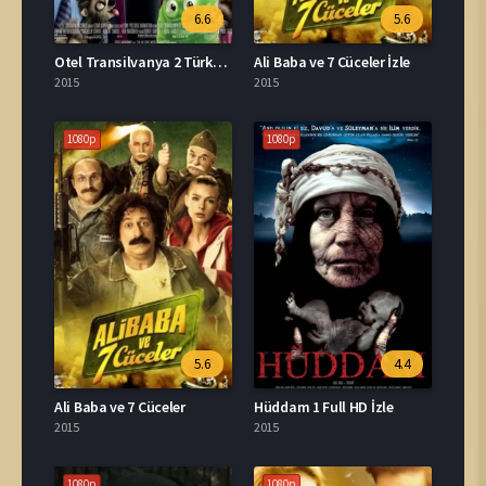
6.6
5.6
Otel Transilvanya 2 Türkçe Dublaj İzle
Ali Baba ve 7 Cüceler İzle
2015
2015
1080p
1080p
5.6
4.4
Ali Baba ve 7 Cüceler
Hüddam 1 Full HD İzle
2015
2015
1080p
1080p