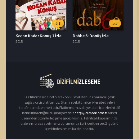
6.1
5.5
Kocan Kadar Konuş 1 İzle
Dabbe 6: Dönüş İzle
2015
2015
Dizifilmizlesene.net olarak 5651 Sayılı Kanun uyarınca içerik
sağlayıcı bir platformuz. Sitemizdeki tüm içerikler site üyeleri
tarafından eklenmektedir. Platformumuzda yer alan içeriklerin telif
hakkı ihlal ettiğini düşünüyorsanız
dergi@outlook.com.tr
adresi
üzerinden bizimle iletişime geçebilirsiniz. Telif ihlali kapsamında
bizlere müracaat etmeniz durumunda ilgili içerik en geç 2 iş günü
içerisinde siteden kaldırılacaktır.