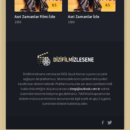
8.5
8.5
Asri Zamanlar Filmi İzle
Asri Zamanlar İzle
1936
1936
Dizifilmizlesene.net olarak 5651 Sayılı Kanun uyarınca içerik
sağlayıcı bir platformuz. Sitemizdeki tüm içerikler site üyeleri
tarafından eklenmektedir. Platformumuzda yer alan içeriklerin telif
hakkı ihlal ettiğini düşünüyorsanız
dergi@outlook.com.tr
adresi
üzerinden bizimle iletişime geçebilirsiniz. Telif ihlali kapsamında
bizlere müracaat etmeniz durumunda ilgili içerik en geç 2 iş günü
içerisinde siteden kaldırılacaktır.