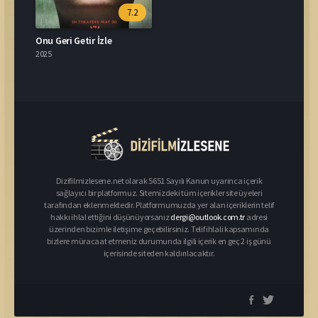
7.2
Onu Geri Getir İzle
2025
Dizifilmizlesene.net olarak 5651 Sayılı Kanun uyarınca içerik
sağlayıcı bir platformuz. Sitemizdeki tüm içerikler site üyeleri
tarafından eklenmektedir. Platformumuzda yer alan içeriklerin telif
hakkı ihlal ettiğini düşünüyorsanız
dergi@outlook.com.tr
adresi
üzerinden bizimle iletişime geçebilirsiniz. Telif ihlali kapsamında
bizlere müracaat etmeniz durumunda ilgili içerik en geç 2 iş günü
içerisinde siteden kaldırılacaktır.