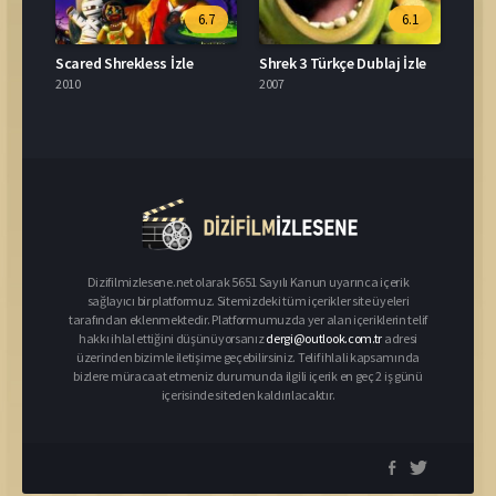
6.7
6.1
Scared Shrekless İzle
Shrek 3 Türkçe Dublaj İzle
2010
2007
Dizifilmizlesene.net olarak 5651 Sayılı Kanun uyarınca içerik
sağlayıcı bir platformuz. Sitemizdeki tüm içerikler site üyeleri
tarafından eklenmektedir. Platformumuzda yer alan içeriklerin telif
hakkı ihlal ettiğini düşünüyorsanız
dergi@outlook.com.tr
adresi
üzerinden bizimle iletişime geçebilirsiniz. Telif ihlali kapsamında
bizlere müracaat etmeniz durumunda ilgili içerik en geç 2 iş günü
içerisinde siteden kaldırılacaktır.