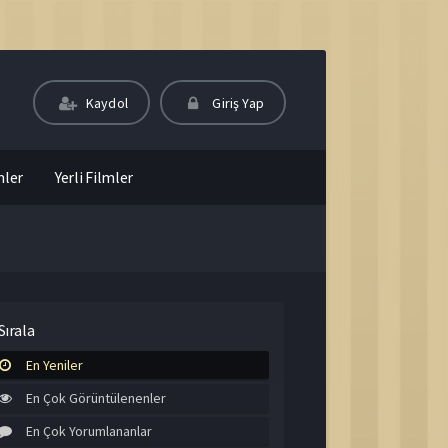
Kaydol
Giriş Yap
mler
Yerli Filmler
Sırala
En Yeniler
En Çok Görüntülenenler
En Çok Yorumlananlar