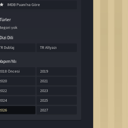
IMDB Puanı'na Göre
Türler
tegori yok
Dizi Dili
TR Dublaj
TR Altyazı
Yapım Yılı
2018 Öncesi
2019
2020
2021
2022
2023
2024
2025
2026
2027