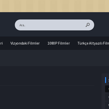
ri
Vizyondaki Filmler
1080P Filmler
Türkçe Altyazılı Fil