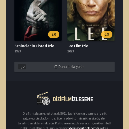
9.0
6.9
Schindler’in Listesi İzle
Lee Film İzle
1993
2023
Daha fazla yükle
1
/
2
Dizifilmizlesene.net olarak 5651 Sayılı Kanun uyarınca içerik
sağlayıcı bir platformuz. Sitemizdeki tüm içerikler site üyeleri
tarafından eklenmektedir. Platformumuzda yer alan içeriklerin telif
hakkı ihlal ettiğini düşünüyorsanız
dergi@outlook.com.tr
adresi