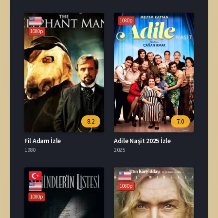
1080p
1080p
8.2
7.0
Fil Adam İzle
Adile Naşit 2025 İzle
1980
2025
1080p
1080p