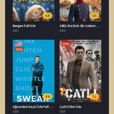
6.9
2.5
Bergen Full İzle
1881 Atatürk: Bir Liderin Doğuşu İzle
2022
2026
1080p
1080p
8.4
3.1
Ağzımdan Kaçtı İzle Full HD İzle
Çatlı Filmi İzle
2026
2026