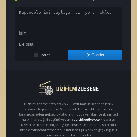
Spoiler
Gönder
Dizifilmizlesene.net olarak 5651 Sayılı Kanun uyarınca içerik
sağlayıcı bir platformuz. Sitemizdeki tüm içerikler site üyeleri
tarafından eklenmektedir. Platformumuzda yer alan içeriklerin telif
hakkı ihlal ettiğini düşünüyorsanız
dergi@outlook.com.tr
adresi
üzerinden bizimle iletişime geçebilirsiniz. Telif ihlali kapsamında
bizlere müracaat etmeniz durumunda ilgili içerik en geç 2 iş günü
içerisinde siteden kaldırılacaktır.