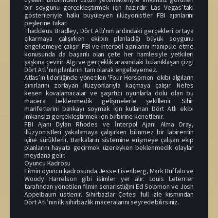
bir soygunu gerçekleştirmek için hazırdır. Las Vegas’taki
gösterileriyle halkı büyüleyen illüzyonistler FBI ajanlarını
peşlerine takar.
Thaddeus Bradley, Dört Atlı’nın ardındaki gerçekleri ortaya
çıkarmaya çalışırken ekibin planladığı büyük soygunu
engellemeye çalışır. FBI ve Interpol ajanlarını manipüle etme
konusunda da başarılı olan çete her hamlesiyle yetkileri
şaşkına çevirir. Algı ve gerçeklik arasındaki bulanıklaşan çizgi
Dört Atlı’nın planlarını tam olarak engelleyemez.
Atlas’ın liderliğinde yönetilen 'Four Horsemen' ekibi algıların
sınırlarını zorlayan illüzyonlarıyla kaçmaya çalışır. Nefes
kesen kovalamacalar ve şaşırtıcı oyunlarla dolu olan bu
macera beklenmedik gelişmelerle şekillenir. Sihir
marifetlerini bankayı soymak için kullanan Dört Atlı ekibi
imkansızı gerçekleştirmek için birbirine kenetlenir.
FBI Ajanı Dylan Rhodes ve İnterpol Ajanı Alma Dray,
illüzyonistleri yakalamaya çalışırken bilinmez bir labirentin
içine sürüklenir. Bankaların sistemine erişmeye çalışan ekip
planlarını hayata geçirmek üzereyken beklenmedik olaylar
meydana gelir.
Oyuncu Kadrosu
Filmin oyuncu kadrosunda Jesse Eisenberg, Mark Ruffalo ve
Woody Harrelson gibi isimler yer alır. Louis Leterrier
tarafından yönetilen filmin senaristliğini Ed Solomon ve Josh
Appelbaum üstlenir. Sihirbazlar Çetesi full izle kısmından
Dört Atlı’nın ilk sihirbazlık maceralarını seyredebilirsiniz.