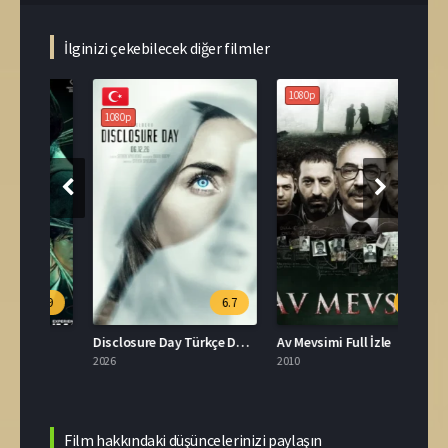
İlginizi çekebilecek diğer filmler
1080p
108
1080p
.9
6.7
7.4
Disclosure Day Türkçe Dublaj İzle
Av Mevsimi Full İzle
2026
2010
1979
Film hakkındaki düşüncelerinizi paylaşın