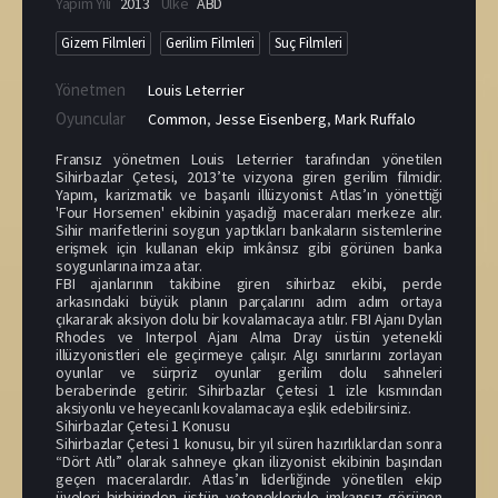
Yapım Yılı
2013
Ülke
ABD
Gizem Filmleri
Gerilim Filmleri
Suç Filmleri
Yönetmen
Louis Leterrier
Oyuncular
Common
,
Jesse Eisenberg
,
Mark Ruffalo
Fransız yönetmen Louis Leterrier tarafından yönetilen
Sihirbazlar Çetesi, 2013’te vizyona giren gerilim filmidir.
Yapım, karizmatik ve başarılı illüzyonist Atlas’ın yönettiği
'Four Horsemen' ekibinin yaşadığı maceraları merkeze alır.
Sihir marifetlerini soygun yaptıkları bankaların sistemlerine
erişmek için kullanan ekip imkânsız gibi görünen banka
soygunlarına imza atar.
FBI ajanlarının takibine giren sihirbaz ekibi, perde
arkasındaki büyük planın parçalarını adım adım ortaya
çıkararak aksiyon dolu bir kovalamacaya atılır. FBI Ajanı Dylan
Rhodes ve Interpol Ajanı Alma Dray üstün yetenekli
illüzyonistleri ele geçirmeye çalışır. Algı sınırlarını zorlayan
oyunlar ve sürpriz oyunlar gerilim dolu sahneleri
beraberinde getirir. Sihirbazlar Çetesi 1 izle kısmından
aksiyonlu ve heyecanlı kovalamacaya eşlik edebilirsiniz.
Sihirbazlar Çetesi 1 Konusu
Sihirbazlar Çetesi 1 konusu, bir yıl süren hazırlıklardan sonra
“Dört Atlı” olarak sahneye çıkan ilizyonist ekibinin başından
geçen maceralardır. Atlas’ın liderliğinde yönetilen ekip
üyeleri birbirinden üstün yetenekleriyle imkansız görünen