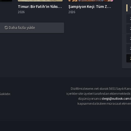
Timur: Bir Fatih’in Yükselişi Full HD
Şampiyon Keçi: Tüm Zamanların En İyisi Türkçe Dublaj İzle
2026
2026
Daha fazla yükle
Dizifilmizlesene.net olarak 5651 Sayılı Kan
içerikler site üyeleri tarafından eklenmektedir.
aklıdır.
düşünüyorsanız
dergi@outlook.com.t
kapsamında bizlere müracaat etmeniz d