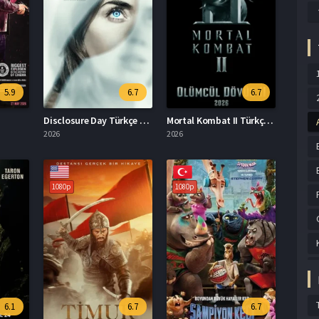
5.9
6.7
6.7
Disclosure Day Türkçe Dublaj İzle
Mortal Kombat II Türkçe Dublaj İzle
2026
2026
1080p
1080p
6.1
6.7
6.7