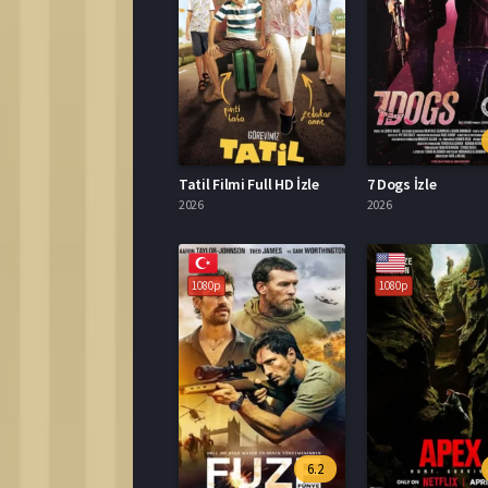
Tatil Filmi Full HD İzle
7 Dogs İzle
2026
2026
1080p
1080p
6.2