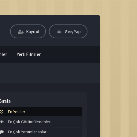
Kaydol
Giriş Yap
mler
Yerli Filmler
Sırala
En Yeniler
En Çok Görüntülenenler
En Çok Yorumlananlar