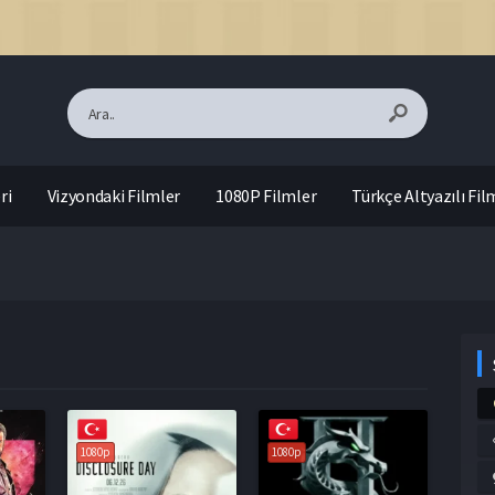
ri
Vizyondaki Filmler
1080P Filmler
Türkçe Altyazılı Fil
1080p
1080p