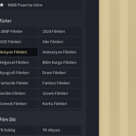
IMDB Puanı'na Göre
Türler
1080P Filmler
2024 Filmleri
2025 Filmleri
Aile Filmleri
Aksiyon Filmleri
Animasyon Filmleri
Belgesel Filmleri
Bilim Kurgu Filmleri
Biyografi Filmleri
Dram Filmleri
Fantastik Filmler
Fantezi Filmleri
Gerilim Filmleri
Gizem Filmleri
Komedi Filmleri
Korku Filmleri
Macera Filmleri
Müzik Filmleri
Film Dili
Romantik Filmler
Spor Filmleri
TR Dublaj
TR Altyazı
Suç Filmleri
Tarih Filmleri