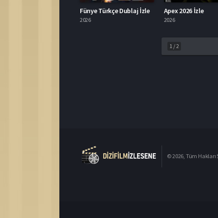
Fünye Türkçe Dublaj İzle
Apex 2026 İzle
2026
2026
1
/
2
© 2026, Tüm Hakları S