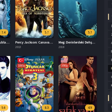
7.4
5.7
5.7
Ölü Gelin Türkçe Dublaj İzle
Percy Jackson: Canavarlar Denizi Türkçe Dublaj İzle
Meg: Derinlerdeki Dehşet Full HD İzle
2013
2018
1080p
1080p
5.6
8.3
4.9