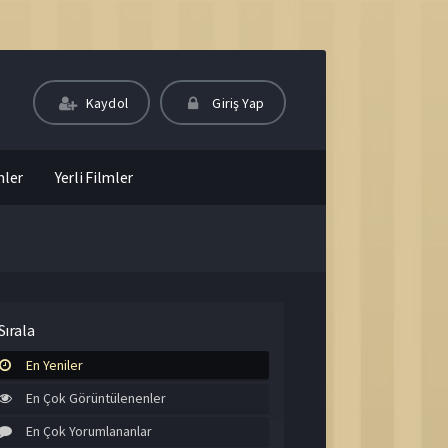
Kaydol
Giriş Yap
mler
Yerli Filmler
Sırala
En Yeniler
En Çok Görüntülenenler
En Çok Yorumlananlar