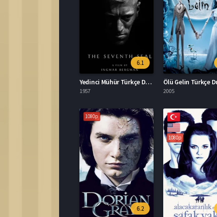
6.1
Yedinci Mühür Türkçe Dublaj İzle
1957
2005
1080p
1080p
6.2