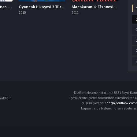
Alacakaranlık Efsanesi Şafak Vakti Bölüm 2 Türkçe Dublaj İzle
Oyuncak Hikayesi 3 Türkçe Dublaj İzle
Alacakaranlık Efsanesi Şafak Vakti Bölüm 1 Türkçe Dublaj İzle
2010
2011
Dizifilmizlesene.net olarak 5651 Sayılı Kan
içerikler site üyeleri tarafından eklenmektedir.
aklıdır.
düşünüyorsanız
dergi@outlook.com.t
kapsamında bizlere müracaat etmeniz d