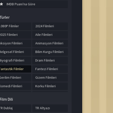
IMDB Puanı'na Göre
Türler
1080P Filmler
2024 Filmleri
2025 Filmleri
Aile Filmleri
Aksiyon Filmleri
Animasyon Filmleri
Belgesel Filmleri
Bilim Kurgu Filmleri
Biyografi Filmleri
Dram Filmleri
Fantastik Filmler
Fantezi Filmleri
Gerilim Filmleri
Gizem Filmleri
Komedi Filmleri
Korku Filmleri
Macera Filmleri
Müzik Filmleri
Film Dili
Romantik Filmler
Spor Filmleri
TR Dublaj
TR Altyazı
Suç Filmleri
Tarih Filmleri