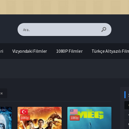
ri
Vizyondaki Filmler
1080P Filmler
Türkçe Altyazılı Fil
1080p
1080p