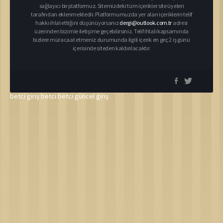
sağlayıcı bir platformuz. Sitemizdeki tüm içerikler site üyeleri
tarafından eklenmektedir. Platformumuzda yer alan içeriklerin telif
hakkı ihlal ettiğini düşünüyorsanız
dergi@outlook.com.tr
adresi
üzerinden bizimle iletişime geçebilirsiniz. Telif ihlali kapsamında
bizlere müracaat etmeniz durumunda ilgili içerik en geç 2 iş günü
içerisinde siteden kaldırılacaktır.
betci giriş
betci
betci güncel giriş